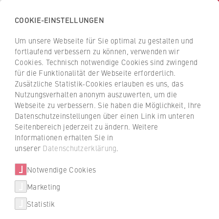
COOKIE-EINSTELLUNGEN
H
o
Um unsere Webseite für Sie optimal zu gestalten und
c
Z
Z
fortlaufend verbessern zu können, verwenden wir
h
u
u
Cookies. Technisch notwendige Cookies sind zwingend
s
für die Funktionalität der Webseite erforderlich.
Prof. Dr. Salmai Qari
r
r
c
Zusätzliche Statistik-Cookies erlauben es uns, das
ü
ü
Nutzungsverhalten anonym auszuwerten, um die
h
c
c
Webseite zu verbessern. Sie haben die Möglichkeit, Ihre
u
k
k
FB 1 Wirtschaftswissenschaften
Datenschutzeinstellungen über einen Link im unteren
l
z
z
Seitenbereich jederzeit zu ändern. Weitere
e
u
u
Professur für Ökonomie
Informationen erhalten Sie in
f
r
r
unserer
Datenschutzerklärung
.
ü
S
S
r
Notwendige Cookies
t
t
W
a
a
Marketing
Über uns
i
r
r
Statistik
r
t
t
+49 30 30877-1367
Hochschulleitung
t