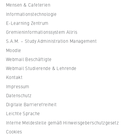
h
VISITOR_INFO1_LIVE, YSC, yt-remote-
Mensen & Cafeterien
u
connected-devices
Informationstechnologie
l
Anbieter:
e
E-Learning Zentrum
Google Ireland Limited
f
Gremieninformationssystem Allris
ü
Zweck:
S.A.M. – Study Administration Management
r
Erlaubt das Anzeigen und Abspielen von
Moodle
W
eingebetteten YouTube-Videos, wobei Daten
Webmail Beschäftigte
i
an Google übertragen und Cookies gesetzt
werden.
r
Webmail Studierende & Lehrende
t
Kontakt
Cookie Laufzeit:
s
bis zu 2 Jahre
Impressum
c
Datenschutz
h
Digitale Barrierefreiheit
a
f
Leichte Sprache
STATISTIK
t
Interne Meldestelle gemäß Hinweisgeberschutzgesetz
Matomo
u
Cookies