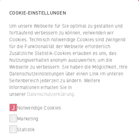
COOKIE-EINSTELLUNGEN
H
o
Um unsere Webseite für Sie optimal zu gestalten und
c
Z
Z
fortlaufend verbessern zu können, verwenden wir
h
u
u
Cookies. Technisch notwendige Cookies sind zwingend
s
für die Funktionalität der Webseite erforderlich.
r
r
c
Zusätzliche Statistik-Cookies erlauben es uns, das
ü
ü
Exkursion
Nutzungsverhalten anonym auszuwerten, um die
h
c
c
Webseite zu verbessern. Sie haben die Möglichkeit, Ihre
u
Flexible Büroflächen mit
k
k
Datenschutzeinstellungen über einen Link im unteren
l
z
z
Aussicht
Seitenbereich jederzeit zu ändern. Weitere
e
u
u
Informationen erhalten Sie in
f
r
r
unserer
Datenschutzerklärung
.
Die Deutsche Bahn (DB), Praxispartner im
ü
S
S
Dualen Studium, empfing uns zu einer
r
Notwendige Cookies
t
t
Besichtigung ihrer neuesten Büroflächen in
W
a
a
Marketing
Berlin: in den ehemaligen Gasometer auf dem
Über uns
i
r
r
Euref Campus in Schöneberg.
Statistik
r
t
t
Hochschulleitung
t