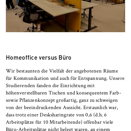
c
Betreiber dieser Website
o
Berlin Professional School
n
Zweck:
o
Dient der Identifizierung der
Internationales
m
Browsersitzung für eingeloggte Frontend-
i
Benutzer (z. B. im geschützten
Organisation der Hochschule
Mitgliederbereich). Er speichert die
c
Session-ID und sorgt dafür, dass der Nutzer
s
Homeoffice versus Büro
während des Besuchs eingeloggt bleibt.
Serviceeinrichtungen
a
n
Cookie Laufzeit:
Wir bestaunten die Vielfalt der angebotenen Räume
Stellenangebote
d
Für die Dauer der Browsersitzung
für Kommunikation und auch für Entspannung. Unsere
L
Studierenden fanden die Einrichtung mit
a
höhenverstellbaren Tischen und konsequentem Farb-
w
sowie Pflanzenkonzept großartig, ganz zu schweigen
MARKETING
von der beeindruckenden Aussicht. Erstaunlich war,
Youtube
dass trotz einer Desksharingrate von 0,6 (d.h. 6
Arbeitsplätze für 10 Mitarbeitende) offenbar viele
Name:
Büro-Arbeitsplätze nicht belegt waren, an einem