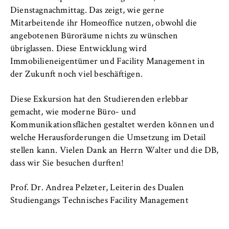
VISITOR_INFO1_LIVE, YSC, yt-remote-
Dienstagnachmittag. Das zeigt, wie gerne
connected-devices
Mitarbeitende ihr Homeoffice nutzen, obwohl die
Anbieter:
angebotenen Büroräume nichts zu wünschen
Google Ireland Limited
übriglassen. Diese Entwicklung wird
Immobilieneigentümer und Facility Management in
Zweck:
der Zukunft noch viel beschäftigen.
Erlaubt das Anzeigen und Abspielen von
eingebetteten YouTube-Videos, wobei Daten
Diese Exkursion hat den Studierenden erlebbar
an Google übertragen und Cookies gesetzt
gemacht, wie moderne Büro- und
werden.
Kommunikationsflächen gestaltet werden können und
Cookie Laufzeit:
welche Herausforderungen die Umsetzung im Detail
bis zu 2 Jahre
stellen kann. Vielen Dank an Herrn Walter und die DB,
dass wir Sie besuchen durften!
Prof. Dr. Andrea Pelzeter, Leiterin des Dualen
STATISTIK
Studiengangs Technisches Facility Management
Matomo