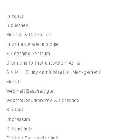
h
s
Intranet
c
Bibliothek
h
Mensen & Cafeterien
u
Informationstechnologie
l
e
E-Learning Zentrum
f
Gremieninformationssystem Allris
ü
S.A.M. – Study Administration Management
r
Moodle
W
Webmail Beschäftigte
i
r
Webmail Studierende & Lehrende
t
Kontakt
s
Impressum
c
Datenschutz
h
Digitale Barrierefreiheit