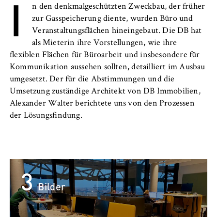
I
l
Lehren am Fachbereich
n den denkmalgeschützten Zweckbau, der früher
i
Anbieter:
zur Gasspeicherung diente, wurden Büro und
n
Betreiber dieser Website
Organisation und Verwaltung
Veranstaltungsflächen hineingebaut. Die DB hat
B
als Mieterin ihre Vorstellungen, wie ihre
Zweck:
e
Neuigkeiten
Speichert den Zustimmungsstatus des
flexiblen Flächen für Büroarbeit und insbesondere für
r
Benutzers für Cookies auf der aktuellen
Kommunikation aussehen sollten, detailliert im Ausbau
l
Personen und Kontakte
Domäne. Dadurch wird verhindert, dass das
umgesetzt. Der für die Abstimmungen und die
i
Cookie-Banner bei jedem erneuten Aufruf
Umsetzung zuständige Architekt von DB Immobilien,
n
der Website wiederholt angezeigt wird.
Lehrbeauftragte
Alexander Walter berichtete uns von den Prozessen
S
der Lösungsfindung.
Cookie Laufzeit:
c
30 Jahre duales Studium
1 Jahr
h
o
FB 3 Allgemeine Verwaltung
o
TYPO3 Frontend Nutzer
l
3
FB 4 Rechtspflege
o
Name:
Bilder
f
fe_typo_user
FB 5 Polizei und
E
Sicherheitsmanagement
Anbieter: