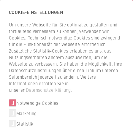
COOKIE-EINSTELLUNGEN
H
o
Um unsere Webseite für Sie optimal zu gestalten und
c
Z
Z
fortlaufend verbessern zu können, verwenden wir
h
u
u
Cookies. Technisch notwendige Cookies sind zwingend
s
für die Funktionalität der Webseite erforderlich.
Frisch & Faust Tiefbau GmbH
r
r
c
Zusätzliche Statistik-Cookies erlauben es uns, das
ü
ü
Nutzungsverhalten anonym auszuwerten, um die
h
c
c
Dualer Partner der HWR Berlin
Webseite zu verbessern. Sie haben die Möglichkeit, Ihre
u
k
k
Datenschutzeinstellungen über einen Link im unteren
l
z
z
Seitenbereich jederzeit zu ändern. Weitere
e
u
u
Informationen erhalten Sie in
f
r
r
unserer
Datenschutzerklärung
.
ü
S
S
r
Notwendige Cookies
t
t
W
a
a
Studienbereich
Marketing
Über uns
i
Technik
r
r
Statistik
r
t
t
Hochschulleitung
t