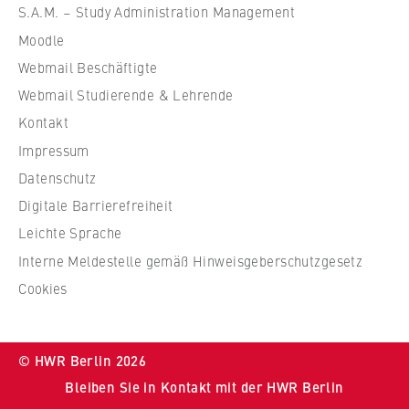
ü
Name:
S.A.M. – Study Administration Management
r
_pk_id, _pk_ses, _pk_ref
Moodle
W
Webmail Beschäftigte
i
Anbieter:
Matomo
r
Webmail Studierende & Lehrende
t
Kontakt
Zweck:
s
Ermöglicht die anonyme Analyse Ihres
Impressum
c
Nutzerverhaltens auf unserer Website, um
Datenschutz
h
unser Angebot fortlaufend zu verbessern.
Digitale Barrierefreiheit
a
Hierzu werden Cookies gesetzt, die uns
f
helfen zu verstehen, welche Seiten am
Leichte Sprache
häufigsten besucht werden.
t
Interne Meldestelle gemäß Hinweisgeberschutzgesetz
u
Cookies
Cookie Laufzeit:
n
bis zu 13 Monate
d
R
© HWR Berlin 2026
e
Bleiben Sie in Kontakt mit der HWR Berlin
c