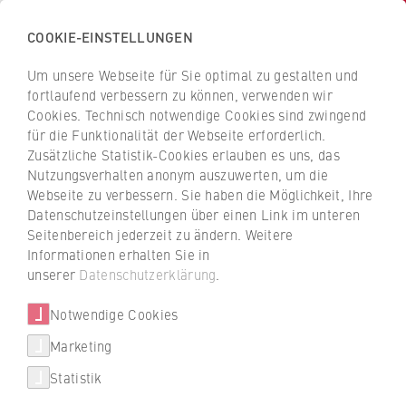
COOKIE-EINSTELLUNGEN
H
o
Um unsere Webseite für Sie optimal zu gestalten und
c
Z
Z
fortlaufend verbessern zu können, verwenden wir
h
u
u
Cookies. Technisch notwendige Cookies sind zwingend
s
für die Funktionalität der Webseite erforderlich.
PROLAN Datensysteme GmbH
r
r
c
Zusätzliche Statistik-Cookies erlauben es uns, das
ü
ü
Nutzungsverhalten anonym auszuwerten, um die
h
c
c
Dualer Partner der HWR Berlin
Webseite zu verbessern. Sie haben die Möglichkeit, Ihre
u
k
k
Datenschutzeinstellungen über einen Link im unteren
l
z
z
Seitenbereich jederzeit zu ändern. Weitere
e
u
u
Informationen erhalten Sie in
f
r
r
unserer
Datenschutzerklärung
.
ü
S
S
r
Notwendige Cookies
t
t
W
a
a
Studienbereich
Marketing
Über uns
i
Wirtschaft
r
r
Statistik
r
t
t
Hochschulleitung
t