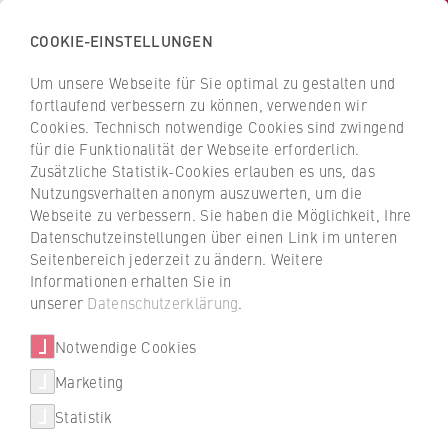
COOKIE-EINSTELLUNGEN
H
o
Um unsere Webseite für Sie optimal zu gestalten und
c
Z
Z
fortlaufend verbessern zu können, verwenden wir
h
u
u
Cookies. Technisch notwendige Cookies sind zwingend
s
für die Funktionalität der Webseite erforderlich.
Alnatura Produktions- und
r
r
c
Zusätzliche Statistik-Cookies erlauben es uns, das
ü
ü
Handels GmbH
Nutzungsverhalten anonym auszuwerten, um die
h
c
c
Webseite zu verbessern. Sie haben die Möglichkeit, Ihre
u
k
k
Datenschutzeinstellungen über einen Link im unteren
Dualer Partner der HWR Berlin
l
z
z
Seitenbereich jederzeit zu ändern. Weitere
e
u
u
Informationen erhalten Sie in
f
r
r
unserer
Datenschutzerklärung
.
ü
S
S
r
Notwendige Cookies
t
t
W
a
a
Marketing
Über uns
i
r
r
Studienbereich
Statistik
r
t
t
Wirtschaft
Hochschulleitung
t