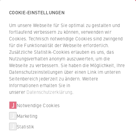
COOKIE-EINSTELLUNGEN
H
o
Um unsere Webseite für Sie optimal zu gestalten und
c
Z
Z
fortlaufend verbessern zu können, verwenden wir
h
u
u
Cookies. Technisch notwendige Cookies sind zwingend
s
für die Funktionalität der Webseite erforderlich.
Ostdeutscher
r
r
c
Zusätzliche Statistik-Cookies erlauben es uns, das
ü
ü
Sparkassenverband
Nutzungsverhalten anonym auszuwerten, um die
h
c
c
Webseite zu verbessern. Sie haben die Möglichkeit, Ihre
u
k
k
Datenschutzeinstellungen über einen Link im unteren
Dualer Partner der HWR Berlin
l
z
z
Seitenbereich jederzeit zu ändern. Weitere
e
u
u
Informationen erhalten Sie in
f
r
r
unserer
Datenschutzerklärung
.
ü
S
S
r
Notwendige Cookies
t
t
W
a
a
Marketing
Über uns
i
r
r
Studienbereich
Statistik
r
t
t
Wirtschaft
Hochschulleitung
t