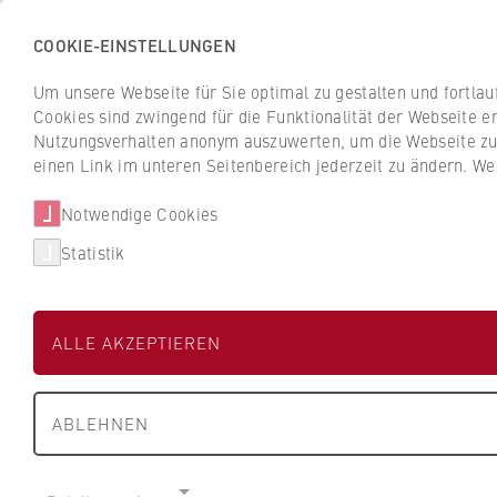
COOKIE-EINSTELLUNGEN
H
o
Um unsere Webseite für Sie optimal zu gestalten und fortla
c
Cookies sind zwingend für die Funktionalität der Webseite er
Z
Z
h
Nutzungsverhalten anonym auszuwerten, um die Webseite zu v
u
u
s
einen Link im unteren Seitenbereich jederzeit zu ändern. We
Studium
Aktuelles
r
r
c
ü
ü
Notwendige Cookies
h
HWR Berlin
Fachbereiche und BPS
c
c
u
Statistik
k
k
l
z
z
Unternehmen fi
e
u
u
f
ALLE AKZEPTIEREN
r
r
ü
S
S
r
Duales Studium: Mehr als 700 Un
t
t
W
dualen Studiengänge an der HWR 
ABLEHNEN
a
a
i
r
r
r
Unser Tipp: Den roten Filter nutz
t
t
gewünschten Studiengang anbiete
t