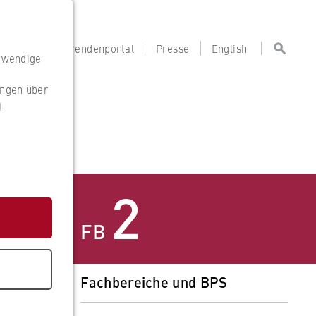
portal
Lehrendenportal
Presse
English
otwendige
ungen über
g
.
g
2
FB
Fachbereiche und BPS