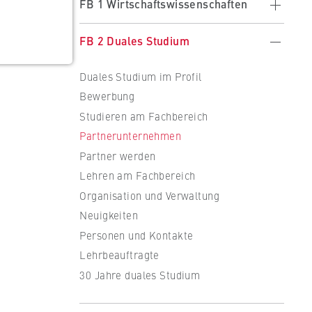
FB 1 Wirtschaftswissenschaften
Wirtschaftswissenschaften im Profil
FB 2 Duales Studium
Vision/Mission
Duales Studium im Profil
Studieren am Fachbereich
Bewerbung
Lehre am Fachbereich
Studieren am Fachbereich
Forschung am Fachbereich
Partnerunternehmen
Organisation und Verwaltung
Partner werden
Neuigkeiten
Lehren am Fachbereich
Veranstaltungen
Organisation und Verwaltung
Personen und Kontakte
Neuigkeiten
Formulare
Personen und Kontakte
Lehrbeauftragte
30 Jahre duales Studium