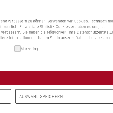
Studierenden
ufend verbessern zu können, verwenden wir Cookies. Technisch n
forderlich. Zusätzliche Statistik-Cookies erlauben es uns, das
erbessern. Sie haben die Möglichkeit, Ihre Datenschutzeinstell
itere Informationen erhalten Sie in unserer
Datenschutzerklärun
HWR Berlin
Kooperationen
Forschun
Marketing
FB 2 Duales Studium
Partnerunternehmen
nden
ternehmen und Betriebe sind Partner der
Berlin. Jetzt passende Unternehmen finden.
AUSWAHL SPEICHERN
en, um gezielt Unternehmen zu suchen, die den
n.