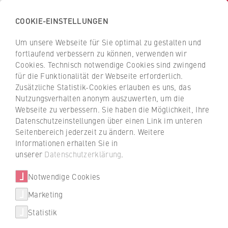
COOKIE-EINSTELLUNGEN
H
o
Um unsere Webseite für Sie optimal zu gestalten und
c
Z
Z
fortlaufend verbessern zu können, verwenden wir
h
u
u
Cookies. Technisch notwendige Cookies sind zwingend
s
für die Funktionalität der Webseite erforderlich.
r
r
Unternehmen finden
c
Zusätzliche Statistik-Cookies erlauben es uns, das
ü
ü
Nutzungsverhalten anonym auszuwerten, um die
h
c
c
Webseite zu verbessern. Sie haben die Möglichkeit, Ihre
u
k
k
Duales Studium: Mehr als 700 Unternehmen
Datenschutzeinstellungen über einen Link im unteren
l
z
z
und Betriebe sind Partner der dualen
Seitenbereich jederzeit zu ändern. Weitere
e
u
u
Studiengänge an der HWR Berlin. Jetzt
Informationen erhalten Sie in
f
passende Unternehmen finden.
r
r
unserer
Datenschutzerklärung
.
ü
S
S
r
Notwendige Cookies
Unser Tipp: Den roten Filter nutzen, um gezielt
t
t
Unternehmen zu suchen, die den gewünschten
W
a
a
Marketing
Studiengang anbieten.
Über uns
i
r
r
Statistik
r
t
t
Hochschulleitung
t