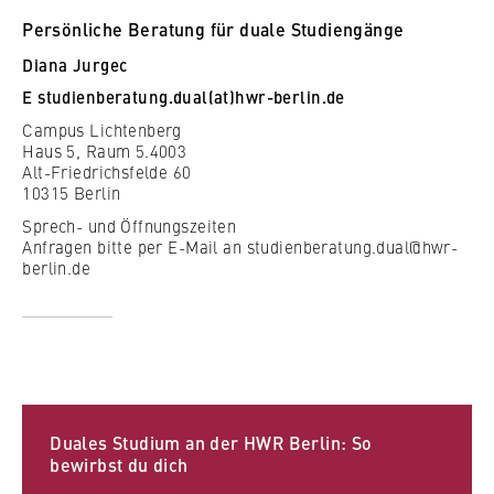
c
Betreiber dieser Website
o
Persönliche Beratung für duale Studiengänge
Berlin Professional School
Alle Filter zurücksetzen
n
Diana Jurgec
Zweck:
o
Dient der Identifizierung der
E
studienberatung.dual(at)hwr-berlin.de
Internationales
m
Browsersitzung für eingeloggte Frontend-
Campus Lichtenberg
Gefilterte Ergebnisse zeigen
i
Benutzer (z. B. im geschützten
Haus 5, Raum 5.4003
Organisation der Hochschule
Mitgliederbereich). Er speichert die
c
Alt-Friedrichsfelde 60
Session-ID und sorgt dafür, dass der Nutzer
10315 Berlin
s
während des Besuchs eingeloggt bleibt.
Serviceeinrichtungen
a
Sprech- und Öffnungszeiten
Anfragen bitte per E-Mail an studienberatung.dual@hwr-
n
Cookie Laufzeit:
berlin.de
Stellenangebote
d
Für die Dauer der Browsersitzung
L
a
w
MARKETING
Youtube
Duales Studium an der HWR Berlin: So
bewirbst du dich
Name: