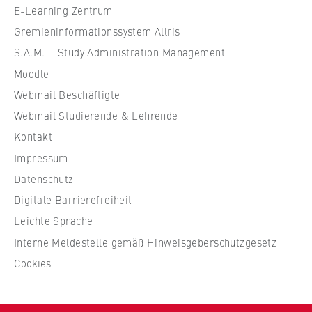
e
E-Learning Zentrum
f
Gremieninformationssystem Allris
ü
S.A.M. – Study Administration Management
r
Moodle
W
Webmail Beschäftigte
i
r
Webmail Studierende & Lehrende
t
Kontakt
s
Impressum
c
Datenschutz
h
Digitale Barrierefreiheit
a
f
Leichte Sprache
t
Interne Meldestelle gemäß Hinweisgeberschutzgesetz
u
Cookies
n
d
R