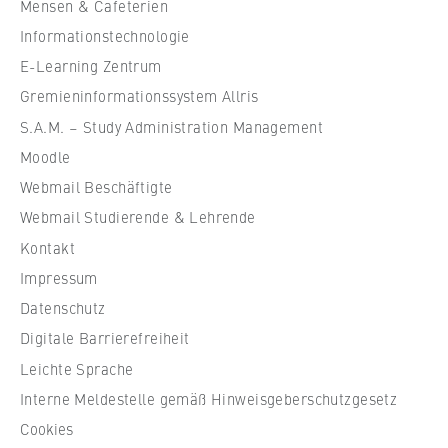
Mensen & Cafeterien
u
Informationstechnologie
l
e
E-Learning Zentrum
f
Gremieninformationssystem Allris
ü
S.A.M. – Study Administration Management
r
Moodle
W
Webmail Beschäftigte
i
r
Webmail Studierende & Lehrende
t
Kontakt
s
Impressum
c
Datenschutz
h
Digitale Barrierefreiheit
a
f
Leichte Sprache
t
Interne Meldestelle gemäß Hinweisgeberschutzgesetz
u
Cookies
n