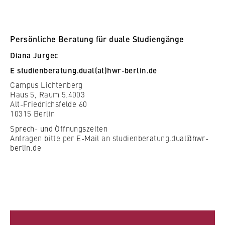
c
Betreiber dieser Website
Freie Studienplätze
o
Berlin Professional School
n
Zweck:
Ja
o
Persönliche Beratung für duale Studiengänge
Dient der Identifizierung der
Internationales
m
Browsersitzung für eingeloggte Frontend-
Diana Jurgec
i
Benutzer (z. B. im geschützten
E
studienberatung.dual(at)hwr-berlin.de
Organisation der Hochschule
Mitgliederbereich). Er speichert die
c
Campus Lichtenberg
Session-ID und sorgt dafür, dass der Nutzer
Alle Filter zurücksetzen
s
Haus 5, Raum 5.4003
während des Besuchs eingeloggt bleibt.
Serviceeinrichtungen
a
Alt-Friedrichsfelde 60
n
10315 Berlin
Cookie Laufzeit:
Stellenangebote
Gefilterte Ergebnisse zeigen
d
Sprech- und Öffnungszeiten
Für die Dauer der Browsersitzung
Anfragen bitte per E-Mail an studienberatung.dual@hwr-
L
berlin.de
a
w
MARKETING
Youtube
Name: