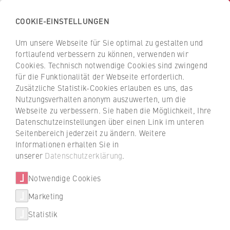
COOKIE-EINSTELLUNGEN
H
o
Um unsere Webseite für Sie optimal zu gestalten und
c
Z
Z
fortlaufend verbessern zu können, verwenden wir
h
u
u
Cookies. Technisch notwendige Cookies sind zwingend
s
für die Funktionalität der Webseite erforderlich.
r
r
Unternehmen finden
c
Zusätzliche Statistik-Cookies erlauben es uns, das
ü
ü
Nutzungsverhalten anonym auszuwerten, um die
h
c
c
Webseite zu verbessern. Sie haben die Möglichkeit, Ihre
u
k
k
Duales Studium: Mehr als 700 Unternehmen
Datenschutzeinstellungen über einen Link im unteren
l
z
z
und Betriebe sind Partner der dualen
Seitenbereich jederzeit zu ändern. Weitere
e
u
u
Studiengänge an der HWR Berlin. Jetzt
Informationen erhalten Sie in
f
passende Unternehmen finden.
r
r
unserer
Datenschutzerklärung
.
ü
S
S
r
Notwendige Cookies
Unser Tipp: Den roten Filter nutzen, um gezielt
t
t
Unternehmen zu suchen, die den gewünschten
W
a
a
Marketing
Studiengang anbieten.
Über uns
i
r
r
Statistik
r
t
t
Hochschulleitung
t