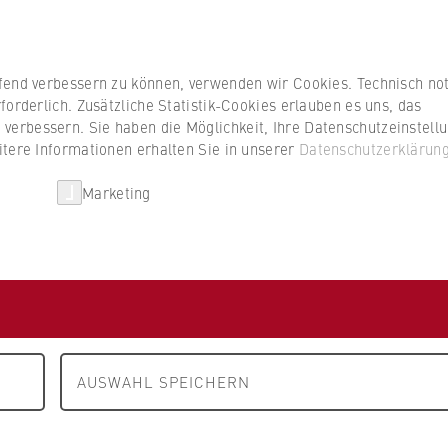
Studierenden
ufend verbessern zu können, verwenden wir Cookies. Technisch n
forderlich. Zusätzliche Statistik-Cookies erlauben es uns, das
erbessern. Sie haben die Möglichkeit, Ihre Datenschutzeinstell
itere Informationen erhalten Sie in unserer
Datenschutzerklärun
HWR Berlin
Kooperationen
Forschun
Marketing
FB 2 Duales Studium
Partnerunternehmen
nden
ternehmen und Betriebe sind Partner der
Berlin. Jetzt passende Unternehmen finden.
AUSWAHL SPEICHERN
en, um gezielt Unternehmen zu suchen, die den
n.