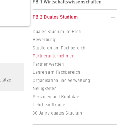
FB 1 Wirtschaftswissenschaften
Wirtschaftswissenschaften im Profil
FB 2 Duales Studium
Vision/Mission
Duales Studium im Profil
Studieren am Fachbereich
Bewerbung
Lehre am Fachbereich
Studieren am Fachbereich
Forschung am Fachbereich
Partnerunternehmen
Organisation und Verwaltung
Partner werden
Neuigkeiten
Lehren am Fachbereich
Veranstaltungen
plätze
Organisation und Verwaltung
Personen und Kontakte
Neuigkeiten
Formulare
Personen und Kontakte
Lehrbeauftragte
30 Jahre duales Studium