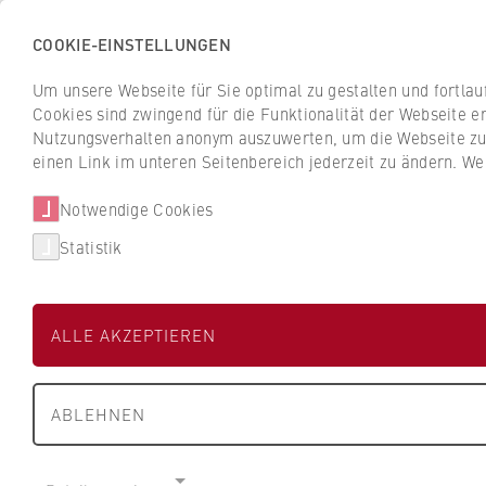
COOKIE-EINSTELLUNGEN
H
o
Um unsere Webseite für Sie optimal zu gestalten und fortla
c
Cookies sind zwingend für die Funktionalität der Webseite er
Z
Z
h
Nutzungsverhalten anonym auszuwerten, um die Webseite zu v
u
u
s
einen Link im unteren Seitenbereich jederzeit zu ändern. We
Studium
Aktuelles
r
r
c
ü
ü
Notwendige Cookies
h
HWR Berlin
Fachbereiche und BPS
c
c
u
Statistik
k
k
l
z
z
Unternehmen fi
e
u
u
f
ALLE AKZEPTIEREN
r
r
ü
S
S
r
Duales Studium: Mehr als 700 Un
t
t
W
dualen Studiengänge an der HWR 
ABLEHNEN
a
a
i
r
r
r
Unser Tipp: Den roten Filter nutz
t
t
gewünschten Studiengang anbiete
t