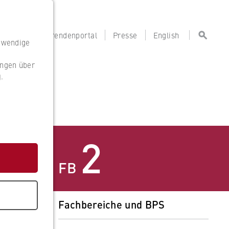
portal
Lehrendenportal
Presse
English
otwendige
ungen über
g
.
g
2
FB
Fachbereiche und BPS