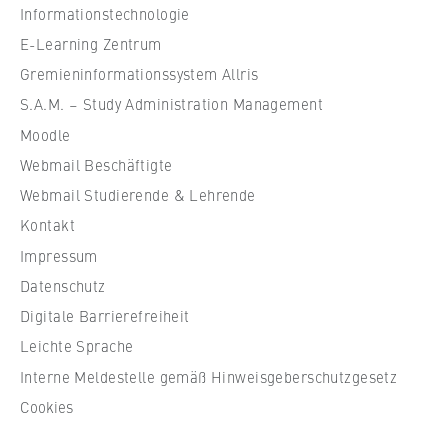
Name:
Informationstechnologie
l
_pk_id, _pk_ses, _pk_ref
e
E-Learning Zentrum
f
Gremieninformationssystem Allris
Anbieter:
ü
Matomo
S.A.M. – Study Administration Management
r
Moodle
Zweck:
W
Ermöglicht die anonyme Analyse Ihres
Webmail Beschäftigte
i
Nutzerverhaltens auf unserer Website, um
r
Webmail Studierende & Lehrende
unser Angebot fortlaufend zu verbessern.
t
Kontakt
Hierzu werden Cookies gesetzt, die uns
s
helfen zu verstehen, welche Seiten am
Impressum
c
häufigsten besucht werden.
Datenschutz
h
Digitale Barrierefreiheit
Cookie Laufzeit:
a
bis zu 13 Monate
f
Leichte Sprache
t
Interne Meldestelle gemäß Hinweisgeberschutzgesetz
u
Cookies
n
d