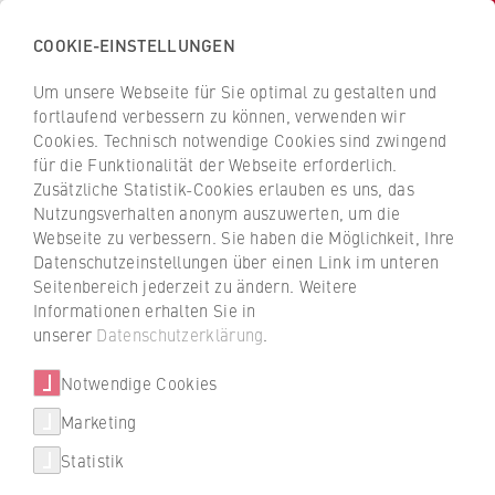
COOKIE-EINSTELLUNGEN
H
o
Um unsere Webseite für Sie optimal zu gestalten und
c
Z
Z
fortlaufend verbessern zu können, verwenden wir
h
u
u
Cookies. Technisch notwendige Cookies sind zwingend
s
für die Funktionalität der Webseite erforderlich.
r
r
Unternehmen finden
c
Zusätzliche Statistik-Cookies erlauben es uns, das
ü
ü
Nutzungsverhalten anonym auszuwerten, um die
h
c
c
Webseite zu verbessern. Sie haben die Möglichkeit, Ihre
u
k
k
Duales Studium: Mehr als 700 Unternehmen
Datenschutzeinstellungen über einen Link im unteren
l
z
z
und Betriebe sind Partner der dualen
Seitenbereich jederzeit zu ändern. Weitere
e
u
u
Studiengänge an der HWR Berlin. Jetzt
Informationen erhalten Sie in
f
passende Unternehmen finden.
r
r
unserer
Datenschutzerklärung
.
ü
S
S
r
Notwendige Cookies
Unser Tipp: Den roten Filter nutzen, um gezielt
t
t
Unternehmen zu suchen, die den gewünschten
W
a
a
Marketing
Studiengang anbieten.
Über uns
i
r
r
Statistik
r
t
t
Hochschulleitung
t