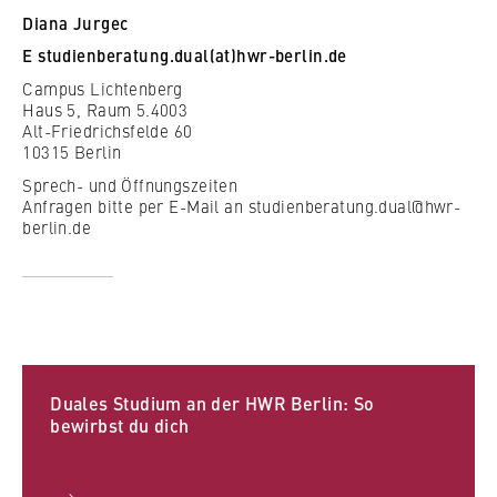
c
Betreiber dieser Website
Diana Jurgec
Gefilterte Ergebnisse zeigen
o
Berlin Professional School
E
studienberatung.dual(at)hwr-berlin.de
n
Zweck:
o
Campus Lichtenberg
Dient der Identifizierung der
Internationales
Haus 5, Raum 5.4003
m
Browsersitzung für eingeloggte Frontend-
Alt-Friedrichsfelde 60
i
Benutzer (z. B. im geschützten
10315 Berlin
Organisation der Hochschule
Mitgliederbereich). Er speichert die
c
Sprech- und Öffnungszeiten
Session-ID und sorgt dafür, dass der Nutzer
s
Anfragen bitte per E-Mail an studienberatung.dual@hwr-
während des Besuchs eingeloggt bleibt.
Serviceeinrichtungen
a
berlin.de
n
Cookie Laufzeit:
Stellenangebote
d
Für die Dauer der Browsersitzung
L
a
w
MARKETING
Duales Studium an der HWR Berlin: So
bewirbst du dich
Youtube
Name: