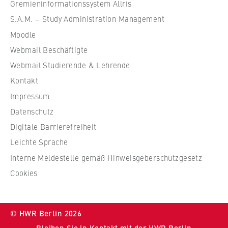
f
Gremieninformationssystem Allris
ü
S.A.M. – Study Administration Management
r
Moodle
W
Webmail Beschäftigte
i
r
Webmail Studierende & Lehrende
t
Kontakt
s
Impressum
c
Datenschutz
h
Digitale Barrierefreiheit
a
f
Leichte Sprache
t
Interne Meldestelle gemäß Hinweisgeberschutzgesetz
u
Cookies
n
d
R
© HWR Berlin 2026
e
Bleiben Sie in Kontakt mit der HWR Berlin