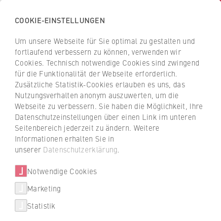
COOKIE-EINSTELLUNGEN
H
o
Um unsere Webseite für Sie optimal zu gestalten und
c
Z
Z
fortlaufend verbessern zu können, verwenden wir
h
u
u
Cookies. Technisch notwendige Cookies sind zwingend
s
für die Funktionalität der Webseite erforderlich.
r
r
Unternehmen finden
c
Zusätzliche Statistik-Cookies erlauben es uns, das
ü
ü
Nutzungsverhalten anonym auszuwerten, um die
h
c
c
Webseite zu verbessern. Sie haben die Möglichkeit, Ihre
u
k
k
Duales Studium: Mehr als 700 Unternehmen
Datenschutzeinstellungen über einen Link im unteren
l
z
z
und Betriebe sind Partner der dualen
Seitenbereich jederzeit zu ändern. Weitere
e
u
u
Studiengänge an der HWR Berlin. Jetzt
Informationen erhalten Sie in
f
passende Unternehmen finden.
r
r
unserer
Datenschutzerklärung
.
ü
S
S
r
Notwendige Cookies
Unser Tipp: Den roten Filter nutzen, um gezielt
t
t
Unternehmen zu suchen, die den gewünschten
W
a
a
Marketing
Studiengang anbieten.
Über uns
i
r
r
Statistik
r
t
t
Hochschulleitung
t