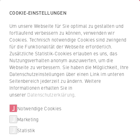
COOKIE-EINSTELLUNGEN
H
o
Um unsere Webseite für Sie optimal zu gestalten und
c
Z
Z
fortlaufend verbessern zu können, verwenden wir
h
u
u
Cookies. Technisch notwendige Cookies sind zwingend
s
für die Funktionalität der Webseite erforderlich.
Alejandro Monett Díaz
r
r
c
Zusätzliche Statistik-Cookies erlauben es uns, das
ü
ü
Nutzungsverhalten anonym auszuwerten, um die
h
c
c
Webseite zu verbessern. Sie haben die Möglichkeit, Ihre
u
k
k
FB 2 Duales Studium
Datenschutzeinstellungen über einen Link im unteren
l
z
z
Seitenbereich jederzeit zu ändern. Weitere
e
u
u
Laboringenieur
Informationen erhalten Sie in
f
r
r
unserer
Datenschutzerklärung
.
ü
S
S
r
Notwendige Cookies
t
t
W
a
a
Marketing
Über uns
i
r
r
Statistik
r
t
t
+49 30 30877-2104
Hochschulleitung
t