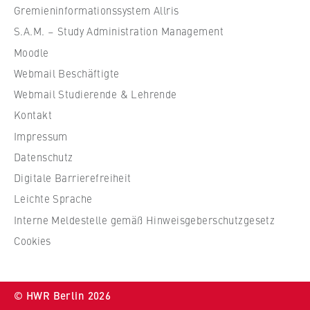
VISITOR_INFO1_LIVE, YSC, yt-remote-
f
Gremieninformationssystem Allris
connected-devices
ü
S.A.M. – Study Administration Management
r
Anbieter:
Moodle
W
Google Ireland Limited
Webmail Beschäftigte
i
r
Zweck:
Webmail Studierende & Lehrende
Erlaubt das Anzeigen und Abspielen von
t
Kontakt
eingebetteten YouTube-Videos, wobei Daten
s
Impressum
an Google übertragen und Cookies gesetzt
c
werden.
Datenschutz
h
Digitale Barrierefreiheit
a
Cookie Laufzeit:
f
Leichte Sprache
bis zu 2 Jahre
t
Interne Meldestelle gemäß Hinweisgeberschutzgesetz
u
Cookies
n
STATISTIK
d
R
Matomo
© HWR Berlin 2026
e