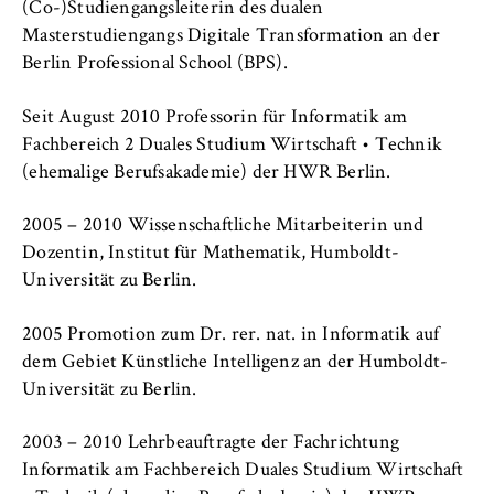
c
(Co-)Studiengangsleiterin des dualen
Betreiber dieser Website
o
Masterstudiengangs Digitale Transformation an der
Berlin Professional School
n
Berlin Professional School (BPS).
Zweck:
o
Dient der Identifizierung der
Internationales
m
Browsersitzung für eingeloggte Frontend-
Seit August 2010 Professorin für Informatik am
i
Benutzer (z. B. im geschützten
Fachbereich 2 Duales Studium Wirtschaft • Technik
Organisation der Hochschule
Mitgliederbereich). Er speichert die
c
(ehemalige Berufsakademie) der HWR Berlin.
Session-ID und sorgt dafür, dass der Nutzer
s
während des Besuchs eingeloggt bleibt.
Serviceeinrichtungen
a
2005 – 2010 Wissenschaftliche Mitarbeiterin und
n
Dozentin, Institut für Mathematik, Humboldt-
Cookie Laufzeit:
Stellenangebote
d
Universität zu Berlin.
Für die Dauer der Browsersitzung
L
a
2005 Promotion zum Dr. rer. nat. in Informatik auf
w
dem Gebiet Künstliche Intelligenz an der Humboldt-
MARKETING
Universität zu Berlin.
Youtube
2003 – 2010 Lehrbeauftragte der Fachrichtung
Informatik am Fachbereich Duales Studium Wirtschaft
Name: