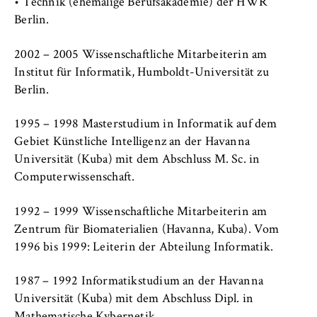
VISITOR_INFO1_LIVE, YSC, yt-remote-
• Technik (ehemalige Berufsakademie) der HWR
connected-devices
Berlin.
Anbieter:
2002 – 2005 Wissenschaftliche Mitarbeiterin am
Google Ireland Limited
Institut für Informatik, Humboldt-Universität zu
Berlin.
Zweck:
Erlaubt das Anzeigen und Abspielen von
1995 – 1998 Masterstudium in Informatik auf dem
eingebetteten YouTube-Videos, wobei Daten
an Google übertragen und Cookies gesetzt
Gebiet Künstliche Intelligenz an der Havanna
werden.
Universität (Kuba) mit dem Abschluss M. Sc. in
Computerwissenschaft.
Cookie Laufzeit:
bis zu 2 Jahre
1992 – 1999 Wissenschaftliche Mitarbeiterin am
Zentrum für Biomaterialien (Havanna, Kuba). Vom
1996 bis 1999: Leiterin der Abteilung Informatik.
STATISTIK
1987 – 1992 Informatikstudium an der Havanna
Matomo
Universität (Kuba) mit dem Abschluss Dipl. in