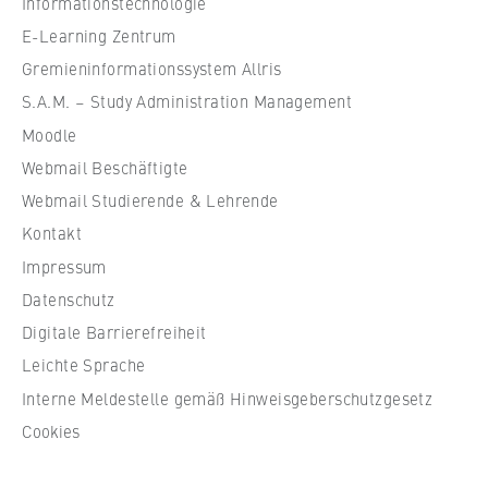
Informationstechnologie
VISITOR_INFO1_LIVE, YSC, yt-remote-
l
connected-devices
e
E-Learning Zentrum
f
Gremieninformationssystem Allris
Anbieter:
ü
Google Ireland Limited
S.A.M. – Study Administration Management
r
Moodle
W
Zweck:
Webmail Beschäftigte
i
Erlaubt das Anzeigen und Abspielen von
eingebetteten YouTube-Videos, wobei Daten
r
Webmail Studierende & Lehrende
an Google übertragen und Cookies gesetzt
t
Kontakt
werden.
s
Impressum
c
Cookie Laufzeit:
Datenschutz
h
bis zu 2 Jahre
Digitale Barrierefreiheit
a
f
Leichte Sprache
t
Interne Meldestelle gemäß Hinweisgeberschutzgesetz
u
STATISTIK
Cookies
n
Matomo
d