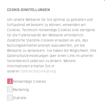
COOKIE-EINSTELLUNGEN
H
o
Um unsere Webseite für Sie optimal zu gestalten und
c
Z
Z
fortlaufend verbessern zu können, verwenden wir
h
u
u
Cookies. Technisch notwendige Cookies sind zwingend
s
für die Funktionalität der Webseite erforderlich.
Prof. Rainer Goldbach
r
r
c
Zusätzliche Statistik-Cookies erlauben es uns, das
ü
ü
Nutzungsverhalten anonym auszuwerten, um die
h
c
c
Webseite zu verbessern. Sie haben die Möglichkeit, Ihre
u
k
k
FB 4 Rechtspflege
Datenschutzeinstellungen über einen Link im unteren
l
z
z
Seitenbereich jederzeit zu ändern. Weitere
e
u
u
Professur für Zwangsvollstreckungsrecht (Mobiliar-
Informationen erhalten Sie in
f
r
r
unserer
Datenschutzerklärung
.
und Immobiliarvollstreckung)
ü
S
S
r
Notwendige Cookies
t
t
W
a
a
Marketing
Über uns
i
r
r
Statistik
r
t
t
Hochschulleitung
t