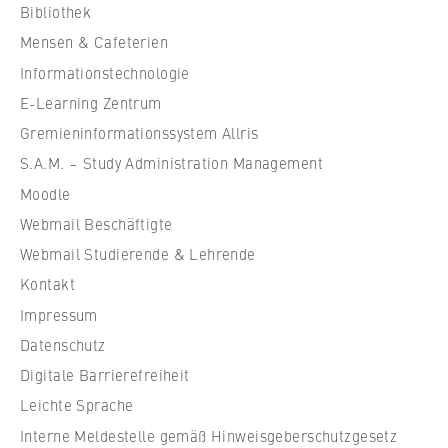
c
VISITOR_INFO1_LIVE, YSC, yt-remote-
Bibliothek
h
connected-devices
Mensen & Cafeterien
u
Anbieter:
Informationstechnologie
l
Google Ireland Limited
e
E-Learning Zentrum
f
Gremieninformationssystem Allris
Zweck:
ü
Erlaubt das Anzeigen und Abspielen von
S.A.M. – Study Administration Management
r
eingebetteten YouTube-Videos, wobei Daten
Moodle
an Google übertragen und Cookies gesetzt
W
werden.
Webmail Beschäftigte
i
r
Webmail Studierende & Lehrende
Cookie Laufzeit:
t
Kontakt
bis zu 2 Jahre
s
Impressum
c
Datenschutz
h
Digitale Barrierefreiheit
a
STATISTIK
f
Leichte Sprache
Matomo
t
Interne Meldestelle gemäß Hinweisgeberschutzgesetz