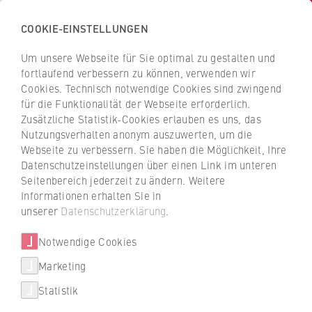
COOKIE-EINSTELLUNGEN
H
o
Um unsere Webseite für Sie optimal zu gestalten und
c
Z
Z
fortlaufend verbessern zu können, verwenden wir
h
u
u
Cookies. Technisch notwendige Cookies sind zwingend
s
für die Funktionalität der Webseite erforderlich.
Prüfungsamt Gehobener
r
r
c
Zusätzliche Statistik-Cookies erlauben es uns, das
ü
ü
Polizeivollzugsdienst
Nutzungsverhalten anonym auszuwerten, um die
h
c
c
Webseite zu verbessern. Sie haben die Möglichkeit, Ihre
u
k
k
Datenschutzeinstellungen über einen Link im unteren
l
z
z
Seitenbereich jederzeit zu ändern. Weitere
FB 5 Polizei und Sicherheitsmanagement
e
u
u
Informationen erhalten Sie in
f
r
r
unserer
Datenschutzerklärung
.
ü
S
S
r
Notwendige Cookies
t
t
W
a
a
Marketing
Über uns
i
r
r
Statistik
r
t
t
Hochschulleitung
t
pruefamt-polba@hwr-berlin.de