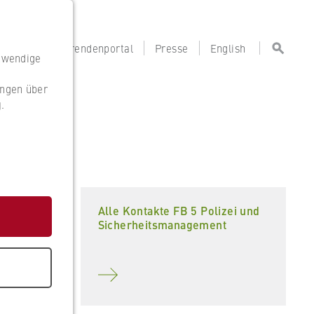
portal
Lehrendenportal
Presse
English
otwendige
ungen über
g
.
g
kte
Alle Kontakte FB 5 Polizei und
Sicherheitsmanagement