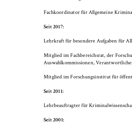
c
o
Cookie Laufzeit:
bis zu 2 Jahre
Fachkoordinator für Allgemeine Kriminal
n
o
Seit 2017:
m
i
STATISTIK
Lehrkraft für besondere Aufgaben für A
c
Matomo
s
Mitglied im Fachbereichsrat, der Forsc
a
Name:
_pk_id, _pk_ses
Auswahlkommissionen, Verantwortlicher
n
Anbieter:
Matomo
d
Mitglied im Forschungsinstitut für öffen
L
Zweck:
Ermöglicht die 
a
Seit 2011:
unser Angebot fo
w
helfen zu verste
Lehrbeauftragter für Kriminalwissensch
Cookie Laufzeit:
bis zu 13 Monat
Seit 2001: