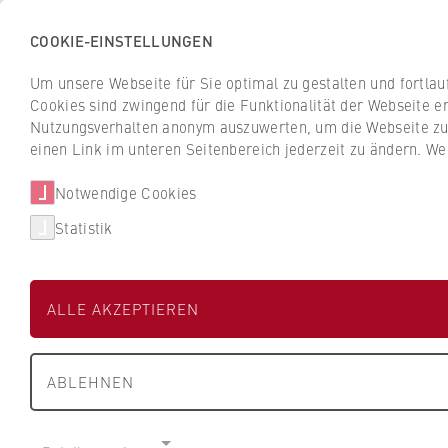
COOKIE-EINSTELLUNGEN
H
o
Um unsere Webseite für Sie optimal zu gestalten und fortla
c
Cookies sind zwingend für die Funktionalität der Webseite er
Z
Z
h
Nutzungsverhalten anonym auszuwerten, um die Webseite zu v
u
u
s
einen Link im unteren Seitenbereich jederzeit zu ändern. We
Studium
Aktuelles
r
r
c
ü
ü
Notwendige Cookies
h
HWR Berlin
Fachbereiche und BPS
c
c
u
Statistik
k
k
l
z
z
Prof. Matthias F
e
u
u
f
ALLE AKZEPTIEREN
r
r
ü
S
S
r
FB 5 Polizei und Sicherheitsman
t
t
W
ABLEHNEN
a
a
i
Professur für Allgemeine Kriminalistik
r
r
r
t
t
t