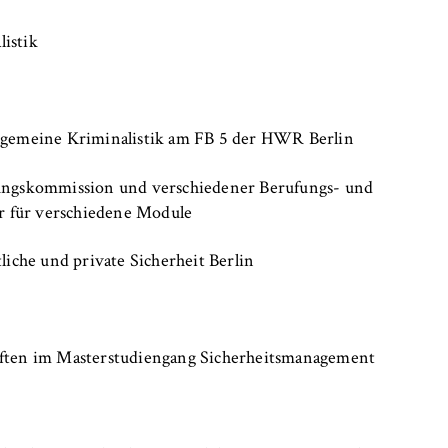
istik
llgemeine Kriminalistik am FB 5 der HWR Berlin
hungskommission und verschiedener Berufungs- und
, _pk_ref
 für verschiedene Module
tliche und private Sicherheit Berlin
anonyme Analyse Ihres Nutzerverhaltens auf unserer Website, um
rtlaufend zu verbessern. Hierzu werden Cookies gesetzt, die uns
hen, welche Seiten am häufigsten besucht werden.
aften im Masterstudiengang Sicherheitsmanagement
e