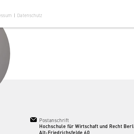
essum
|
Datenschutz
 Website
ustimmungsstatus des Benutzers für Cookies auf der aktuellen
 wird verhindert, dass das Cookie-Banner bei jedem erneuten
te wiederholt angezeigt wird.
Postanschrift
Hochschule für Wirtschaft und Recht Berl
Alt-Friedrichsfelde 60