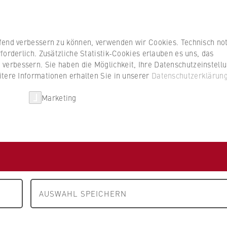
Studierenden
ufend verbessern zu können, verwenden wir Cookies. Technisch n
forderlich. Zusätzliche Statistik-Cookies erlauben es uns, das
erbessern. Sie haben die Möglichkeit, Ihre Datenschutzeinstell
itere Informationen erhalten Sie in unserer
Datenschutzerklärun
HWR Berlin
Kooperationen
Forschun
Marketing
FB 5 Polizei und Sicherheitsmanagement
Personen / Konta
rey
agement
AUSWAHL SPEICHERN