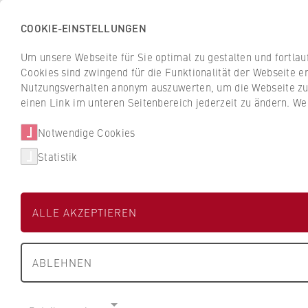
COOKIE-EINSTELLUNGEN
H
o
Um unsere Webseite für Sie optimal zu gestalten und fortla
c
Cookies sind zwingend für die Funktionalität der Webseite er
Z
Z
h
Nutzungsverhalten anonym auszuwerten, um die Webseite zu v
u
u
s
einen Link im unteren Seitenbereich jederzeit zu ändern. We
Studium
Aktuelles
r
r
c
ü
ü
Notwendige Cookies
h
HWR Berlin
Fachbereiche und BPS
c
c
u
Statistik
k
k
l
z
z
Prof. Dr. Anja Be
e
u
u
f
ALLE AKZEPTIEREN
r
r
ü
S
S
r
FB 5 Polizei und Sicherheitsman
t
t
W
ABLEHNEN
a
a
i
Professur für Psychologie
r
r
r
t
t
t