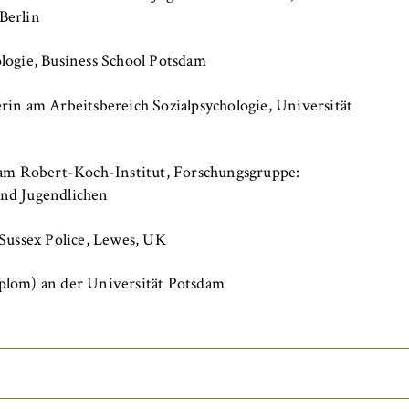
Berlin
logie, Business School Potsdam
rin am Arbeitsbereich Sozialpsychologie, Universität
 am Robert-Koch-Institut, Forschungsgruppe:
, _pk_ref
und Jugendlichen
 Sussex Police, Lewes, UK
anonyme Analyse Ihres Nutzerverhaltens auf unserer Website, um
plom) an der Universität Potsdam
rtlaufend zu verbessern. Hierzu werden Cookies gesetzt, die uns
hen, welche Seiten am häufigsten besucht werden.
e