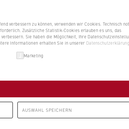
Studierenden
ufend verbessern zu können, verwenden wir Cookies. Technisch n
forderlich. Zusätzliche Statistik-Cookies erlauben es uns, das
erbessern. Sie haben die Möglichkeit, Ihre Datenschutzeinstell
itere Informationen erhalten Sie in unserer
Datenschutzerklärun
HWR Berlin
Kooperationen
Forschun
Marketing
FB 5 Polizei und Sicherheitsmanagement
Personen / Konta
rger
agement
AUSWAHL SPEICHERN