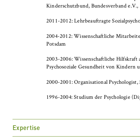
c
Kinderschutzbund, Bundesverband e.V., 
o
Cookie Laufzeit:
bis zu 2 Jahre
n
2011-2012: Lehrbeauftragte Sozialpsycho
o
m
2004-2012: Wissenschaftliche Mitarbeite
i
STATISTIK
Potsdam
c
Matomo
s
2003-2006: Wissenschaftliche Hilfskraft
a
Name:
_pk_id, _pk_ses
Psychosoziale Gesundheit von Kindern 
n
Anbieter:
Matomo
d
2000-2001: Organisational Psychologist,
L
Zweck:
Ermöglicht die 
a
1996-2004: Studium der Psychologie (Di
unser Angebot fo
w
helfen zu verste
Cookie Laufzeit:
bis zu 13 Monat
Expertise