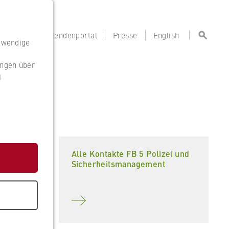
portal
Lehrendenportal
Presse
English
otwendige
ungen über
g
.
g
kte
Alle Kontakte FB 5 Polizei und
Sicherheitsmanagement