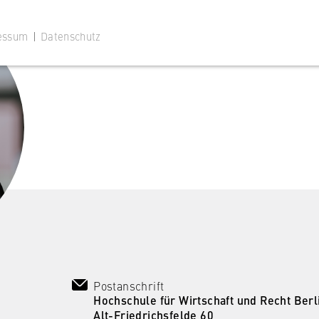
essum
|
Datenschutz
 Website
ustimmungsstatus des Benutzers für Cookies auf der aktuellen
 wird verhindert, dass das Cookie-Banner bei jedem erneuten
te wiederholt angezeigt wird.
Postanschrift
Hochschule für Wirtschaft und Recht Berl
Alt-Friedrichsfelde 60