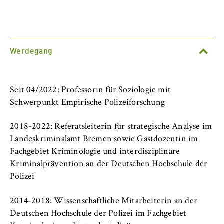
l
Studieren am Fachbereich
i
Anbieter:
n
Betreiber dieser Website
Organisation und Verwaltung
B
Zweck:
e
Werdegang
Speichert den Zustimmungsstatus des
Lehre am Fachbereich
r
Benutzers für Cookies auf der aktuellen
l
Domäne. Dadurch wird verhindert, dass das
Forschung am Fachbereich
i
Cookie-Banner bei jedem erneuten Aufruf
Seit 04/2022: Professorin für Soziologie mit
n
der Website wiederholt angezeigt wird.
Schwerpunkt Empirische Polizeiforschung
Internationales
S
Cookie Laufzeit:
c
2018-2022: Referatsleiterin für strategische Analyse im
1 Jahr
Neuigkeiten
h
Landeskriminalamt Bremen sowie Gastdozentin im
o
Fachgebiet Kriminologie und interdisziplinäre
Veranstaltungen
o
Kriminalprävention an der Deutschen Hochschule der
TYPO3 Frontend Nutzer
l
Polizei
Personen / Kontakte
o
Name:
f
fe_typo_user
2014-2018: Wissenschaftliche Mitarbeiterin an der
Berlin Professional School
E
Deutschen Hochschule der Polizei im Fachgebiet
Anbieter: