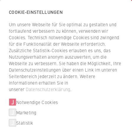
COOKIE-EINSTELLUNGEN
H
o
Um unsere Webseite für Sie optimal zu gestalten und
c
Z
Z
fortlaufend verbessern zu können, verwenden wir
h
u
u
Cookies. Technisch notwendige Cookies sind zwingend
s
für die Funktionalität der Webseite erforderlich.
Prof. Dr. Daniela Hunold
r
r
c
Zusätzliche Statistik-Cookies erlauben es uns, das
ü
ü
Nutzungsverhalten anonym auszuwerten, um die
h
c
c
Webseite zu verbessern. Sie haben die Möglichkeit, Ihre
u
k
k
FB 5 Polizei und Sicherheitsmanagement
Datenschutzeinstellungen über einen Link im unteren
l
z
z
Seitenbereich jederzeit zu ändern. Weitere
e
u
u
Professur für Soziologie mit Schwerpunkt Empirische
Informationen erhalten Sie in
f
r
r
unserer
Datenschutzerklärung
.
Polizeiforschung
ü
S
S
r
Notwendige Cookies
t
t
W
a
a
Marketing
Über uns
i
r
r
Statistik
r
t
t
Hochschulleitung
t