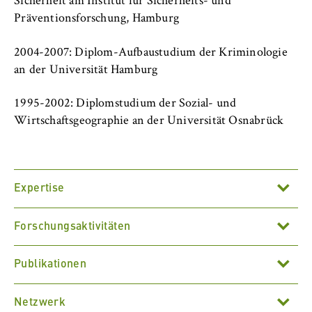
Sicherheit am Institut für Sicherheits- und
VISITOR_INFO1_LIVE, YSC, yt-remote-
connected-devices
Präventionsforschung, Hamburg
Anbieter:
2004-2007: Diplom-Aufbaustudium der Kriminologie
Google Ireland Limited
an der Universität Hamburg
Zweck:
1995-2002: Diplomstudium der Sozial- und
Erlaubt das Anzeigen und Abspielen von
Wirtschaftsgeographie an der Universität Osnabrück
eingebetteten YouTube-Videos, wobei Daten
an Google übertragen und Cookies gesetzt
werden.
Cookie Laufzeit:
Expertise
bis zu 2 Jahre
Forschungsaktivitäten
Qualitative empirische Sozialforschung
Publikationen
STATISTIK
Stadtsoziologie
Laufend
Matomo
Netzwerk
Migration