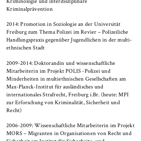
c
Kriminologie und interdisziplinäre
Betreiber dieser Website
Internationales
o
Kriminalprävention
n
Zweck:
Organisation der Hochschule
o
2014: Promotion in Soziologie an der Universität
Dient der Identifizierung der
m
Freiburg zum Thema Polizei im Revier – Polizeiliche
Browsersitzung für eingeloggte Frontend-
Serviceeinrichtungen
i
Benutzer (z. B. im geschützten
Handlungspraxis gegenüber Jugendlichen in der multi-
Mitgliederbereich). Er speichert die
c
ethnischen Stadt
Session-ID und sorgt dafür, dass der Nutzer
s
Stellenangebote
während des Besuchs eingeloggt bleibt.
a
2009-2014: Doktorandin und wissenschaftliche
n
Mitarbeiterin im Projekt POLIS -Polizei und
Cookie Laufzeit:
d
Minderheiten in multiethnischen Gesellschaften am
Für die Dauer der Browsersitzung
L
Max-Planck-Institut für ausländisches und
a
internationales Strafrecht, Freiburg i.Br. (heute: MPI
w
zur Erforschung von Kriminalität, Sicherheit und
MARKETING
Recht)
Youtube
2006-2009: Wissenschaftliche Mitarbeiterin im Projekt
MORS – Migranten in Organisationen von Recht und
Name: