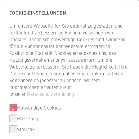
COOKIE-EINSTELLUNGEN
H
o
Um unsere Webseite für Sie optimal zu gestalten und
c
Z
Z
fortlaufend verbessern zu können, verwenden wir
h
u
u
Cookies. Technisch notwendige Cookies sind zwingend
s
für die Funktionalität der Webseite erforderlich.
Dr. Florian Flörsheimer
r
r
c
Zusätzliche Statistik-Cookies erlauben es uns, das
ü
ü
Nutzungsverhalten anonym auszuwerten, um die
h
c
c
Webseite zu verbessern. Sie haben die Möglichkeit, Ihre
u
k
k
FB 5 Polizei und Sicherheitsmanagement
Datenschutzeinstellungen über einen Link im unteren
l
z
z
Seitenbereich jederzeit zu ändern. Weitere
e
u
u
Wissenschaftlicher Mitarbeiter
Informationen erhalten Sie in
f
r
r
unserer
Datenschutzerklärung
.
ü
S
S
r
Notwendige Cookies
t
t
W
a
a
Marketing
Über uns
i
r
r
Statistik
r
t
t
Hochschulleitung
t