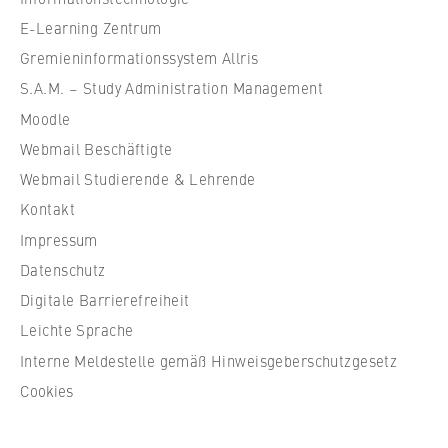
l
VISITOR_INFO1_LIVE, YSC, yt-remote-
e
connected-devices
E-Learning Zentrum
f
Gremieninformationssystem Allris
Anbieter:
ü
S.A.M. – Study Administration Management
Google Ireland Limited
r
Moodle
W
Zweck:
Webmail Beschäftigte
i
Erlaubt das Anzeigen und Abspielen von
r
Webmail Studierende & Lehrende
eingebetteten YouTube-Videos, wobei Daten
an Google übertragen und Cookies gesetzt
t
Kontakt
werden.
s
Impressum
c
Cookie Laufzeit:
Datenschutz
h
bis zu 2 Jahre
Digitale Barrierefreiheit
a
f
Leichte Sprache
t
Interne Meldestelle gemäß Hinweisgeberschutzgesetz
u
STATISTIK
Cookies
n
Matomo
d