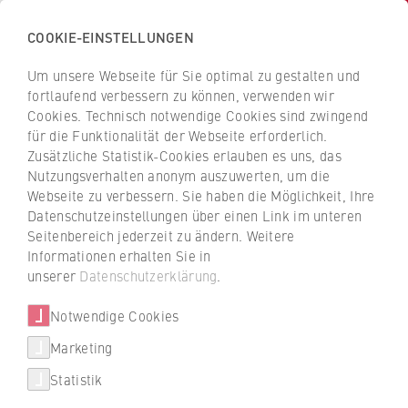
COOKIE-EINSTELLUNGEN
H
o
Um unsere Webseite für Sie optimal zu gestalten und
c
Z
Z
fortlaufend verbessern zu können, verwenden wir
h
u
u
Cookies. Technisch notwendige Cookies sind zwingend
s
für die Funktionalität der Webseite erforderlich.
Dr. Carl Melchers
r
r
c
Zusätzliche Statistik-Cookies erlauben es uns, das
ü
ü
Nutzungsverhalten anonym auszuwerten, um die
h
c
c
Webseite zu verbessern. Sie haben die Möglichkeit, Ihre
u
k
k
FB 5 Polizei und Sicherheitsmanagement
Datenschutzeinstellungen über einen Link im unteren
l
z
z
Seitenbereich jederzeit zu ändern. Weitere
e
u
u
Wissenschaftlicher Mitarbeiter
Informationen erhalten Sie in
f
r
r
unserer
Datenschutzerklärung
.
Beauftragter und Ansprechpartner zu Antisemitismus
ü
S
S
r
Notwendige Cookies
t
t
W
a
a
Marketing
Über uns
i
r
r
Statistik
r
t
t
Hochschulleitung
t