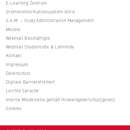
VISITOR_INFO1_LIVE, YSC, yt-remote-
e
E-Learning Zentrum
connected-devices
f
Gremieninformationssystem Allris
ü
S.A.M. – Study Administration Management
Anbieter:
r
Google Ireland Limited
Moodle
W
Webmail Beschäftigte
i
Zweck:
Erlaubt das Anzeigen und Abspielen von
r
Webmail Studierende & Lehrende
eingebetteten YouTube-Videos, wobei Daten
t
Kontakt
an Google übertragen und Cookies gesetzt
s
Impressum
werden.
c
Datenschutz
h
Cookie Laufzeit:
Digitale Barrierefreiheit
a
bis zu 2 Jahre
f
Leichte Sprache
t
Interne Meldestelle gemäß Hinweisgeberschutzgesetz
u
Cookies
STATISTIK
n
d
Matomo
R