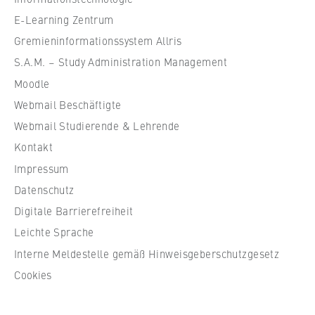
l
VISITOR_INFO1_LIVE, YSC, yt-remote-
e
connected-devices
E-Learning Zentrum
f
Gremieninformationssystem Allris
Anbieter:
ü
S.A.M. – Study Administration Management
Google Ireland Limited
r
Moodle
W
Zweck:
Webmail Beschäftigte
i
Erlaubt das Anzeigen und Abspielen von
r
Webmail Studierende & Lehrende
eingebetteten YouTube-Videos, wobei Daten
an Google übertragen und Cookies gesetzt
t
Kontakt
werden.
s
Impressum
c
Cookie Laufzeit:
Datenschutz
h
bis zu 2 Jahre
Digitale Barrierefreiheit
a
f
Leichte Sprache
t
Interne Meldestelle gemäß Hinweisgeberschutzgesetz
u
STATISTIK
Cookies
n
Matomo
d