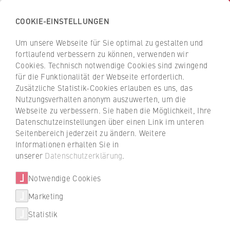
COOKIE-EINSTELLUNGEN
H
o
Um unsere Webseite für Sie optimal zu gestalten und
c
Z
Z
fortlaufend verbessern zu können, verwenden wir
h
u
u
Cookies. Technisch notwendige Cookies sind zwingend
s
für die Funktionalität der Webseite erforderlich.
Danijela Jelen
r
r
c
Zusätzliche Statistik-Cookies erlauben es uns, das
ü
ü
Nutzungsverhalten anonym auszuwerten, um die
h
c
c
Webseite zu verbessern. Sie haben die Möglichkeit, Ihre
u
k
k
FB 5 Polizei und Sicherheitsmanagement
Datenschutzeinstellungen über einen Link im unteren
l
z
z
Seitenbereich jederzeit zu ändern. Weitere
e
u
u
Studiengangsentwicklung und Wissensmanagement
Informationen erhalten Sie in
f
r
r
unserer
Datenschutzerklärung
.
ü
S
S
r
Notwendige Cookies
t
t
W
a
a
Marketing
Über uns
i
r
r
Statistik
r
t
t
Hochschulleitung
t