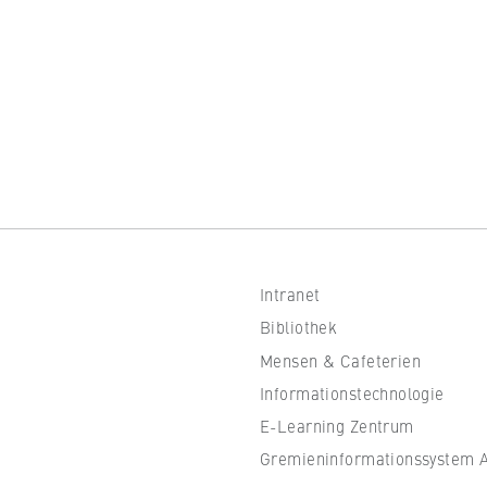
 Website
fizierung der Browsersitzung für eingeloggte Frontend-Benutzer (z
itgliederbereich). Er speichert die Session-ID und sorgt dafür, d
nd des Besuchs eingeloggt bleibt.
er Browsersitzung
Intranet
Bibliothek
IVE, YSC, yt-remote-connected-devices
Mensen & Cafeterien
Informationstechnologie
imited
E-Learning Zentrum
eigen und Abspielen von eingebetteten YouTube-Videos, wobei Dat
Gremieninformationssystem Al
ragen und Cookies gesetzt werden.