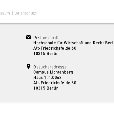
essum
|
Datenschutz
Postanschrift
Hochschule für Wirtschaft und Recht Berl
Alt-Friedrichsfelde 60
 Website
10315 Berlin
ustimmungsstatus des Benutzers für Cookies auf der aktuellen
 wird verhindert, dass das Cookie-Banner bei jedem erneuten
Besucheradresse
te wiederholt angezeigt wird.
Campus Lichtenberg
Haus 1, 1.0062
Alt-Friedrichsfelde 60
10315 Berlin