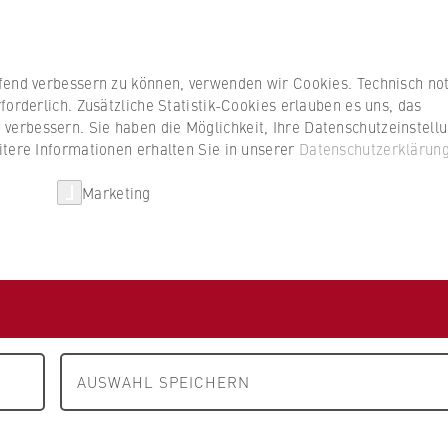
Studierenden
ufend verbessern zu können, verwenden wir Cookies. Technisch n
forderlich. Zusätzliche Statistik-Cookies erlauben es uns, das
erbessern. Sie haben die Möglichkeit, Ihre Datenschutzeinstell
itere Informationen erhalten Sie in unserer
Datenschutzerklärun
HWR Berlin
Kooperationen
Forschun
Marketing
FB 5 Polizei und Sicherheitsmanagement
Personen / Konta
agement
AUSWAHL SPEICHERN
iminalistik