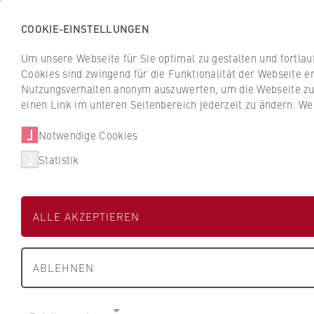
COOKIE-EINSTELLUNGEN
H
o
Um unsere Webseite für Sie optimal zu gestalten und fortla
c
Cookies sind zwingend für die Funktionalität der Webseite er
Z
Z
h
Nutzungsverhalten anonym auszuwerten, um die Webseite zu v
u
u
s
einen Link im unteren Seitenbereich jederzeit zu ändern. We
Studium
Aktuelles
r
r
c
ü
ü
Notwendige Cookies
h
HWR Berlin
Fachbereiche und BPS
c
c
u
Statistik
k
k
l
z
z
Jeannine Cibis
e
u
u
f
ALLE AKZEPTIEREN
r
r
ü
S
S
r
FB 5 Polizei und Sicherheitsman
t
t
W
ABLEHNEN
a
a
i
Lehrkraft für besondere Aufgaben für Kr
r
r
r
t
t
t