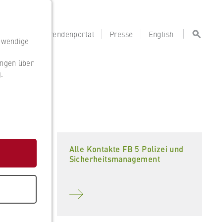
portal
Lehrendenportal
Presse
English
otwendige
ungen über
g
.
g
kte
Alle Kontakte FB 5 Polizei und
Sicherheitsmanagement