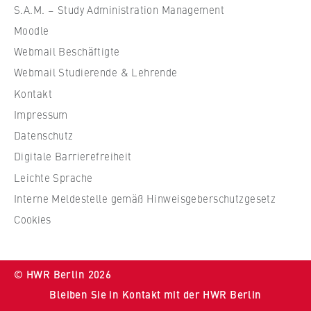
ü
VISITOR_INFO1_LIVE, YSC, yt-remote-
S.A.M. – Study Administration Management
r
connected-devices
Moodle
W
Anbieter:
Webmail Beschäftigte
i
Google Ireland Limited
r
Webmail Studierende & Lehrende
t
Kontakt
Zweck:
s
Erlaubt das Anzeigen und Abspielen von
Impressum
c
eingebetteten YouTube-Videos, wobei Daten
Datenschutz
an Google übertragen und Cookies gesetzt
h
werden.
Digitale Barrierefreiheit
a
f
Leichte Sprache
Cookie Laufzeit:
t
Interne Meldestelle gemäß Hinweisgeberschutzgesetz
bis zu 2 Jahre
u
Cookies
n
d
R
STATISTIK
© HWR Berlin 2026
e
Matomo
Bleiben Sie in Kontakt mit der HWR Berlin
c