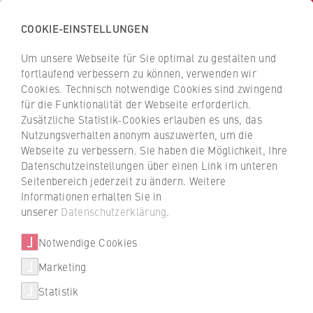
COOKIE-EINSTELLUNGEN
H
o
Um unsere Webseite für Sie optimal zu gestalten und
c
Z
Z
fortlaufend verbessern zu können, verwenden wir
h
u
u
Cookies. Technisch notwendige Cookies sind zwingend
s
für die Funktionalität der Webseite erforderlich.
Malena Garcia Lombardi
r
r
c
Zusätzliche Statistik-Cookies erlauben es uns, das
ü
ü
Nutzungsverhalten anonym auszuwerten, um die
h
c
c
Webseite zu verbessern. Sie haben die Möglichkeit, Ihre
u
k
k
FB 5 Polizei und Sicherheitsmanagement
Datenschutzeinstellungen über einen Link im unteren
l
z
z
Seitenbereich jederzeit zu ändern. Weitere
e
u
u
Wissenschaftliche Mitarbeiterin
Informationen erhalten Sie in
f
r
r
unserer
Datenschutzerklärung
.
ü
S
S
r
Notwendige Cookies
t
t
W
a
a
Marketing
Über uns
i
r
r
Statistik
r
t
t
+49 30 30877-2697
Hochschulleitung
t