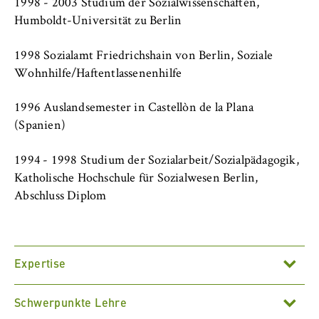
1998 - 2003 Studium der Sozialwissenschaften,
Name:
Humboldt-Universität zu Berlin
_pk_id, _pk_ses, _pk_ref
Anbieter:
1998 Sozialamt Friedrichshain von Berlin, Soziale
Matomo
Wohnhilfe/Haftentlassenenhilfe
Zweck:
1996 Auslandsemester in Castellòn de la Plana
Ermöglicht die anonyme Analyse Ihres
(Spanien)
Nutzerverhaltens auf unserer Website, um
unser Angebot fortlaufend zu verbessern.
1994 - 1998 Studium der Sozialarbeit/Sozialpädagogik,
Hierzu werden Cookies gesetzt, die uns
helfen zu verstehen, welche Seiten am
Katholische Hochschule für Sozialwesen Berlin,
häufigsten besucht werden.
Abschluss Diplom
Cookie Laufzeit:
bis zu 13 Monate
Expertise
Schwerpunkte Lehre