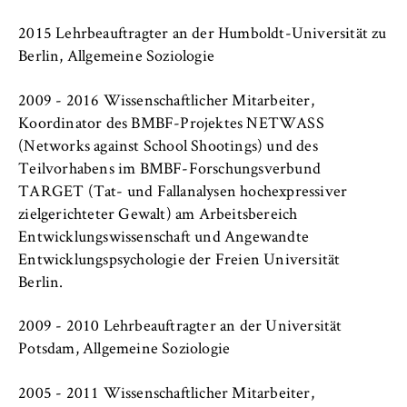
c
Betreiber dieser Website
Internationales
o
2015 Lehrbeauftragter an der Humboldt-Universität zu
n
Zweck:
Berlin, Allgemeine Soziologie
Organisation der Hochschule
o
Dient der Identifizierung der
m
Browsersitzung für eingeloggte Frontend-
2009 - 2016 Wissenschaftlicher Mitarbeiter,
Serviceeinrichtungen
i
Benutzer (z. B. im geschützten
Koordinator des BMBF-Projektes NETWASS
Mitgliederbereich). Er speichert die
c
(Networks against School Shootings) und des
Session-ID und sorgt dafür, dass der Nutzer
s
Stellenangebote
Teilvorhabens im BMBF-Forschungsverbund
während des Besuchs eingeloggt bleibt.
a
TARGET (Tat- und Fallanalysen hochexpressiver
n
Cookie Laufzeit:
zielgerichteter Gewalt) am Arbeitsbereich
d
Für die Dauer der Browsersitzung
Entwicklungswissenschaft und Angewandte
L
Entwicklungspsychologie der Freien Universität
a
Berlin.
w
MARKETING
2009 - 2010 Lehrbeauftragter an der Universität
Youtube
Potsdam, Allgemeine Soziologie
Name:
2005 - 2011 Wissenschaftlicher Mitarbeiter,