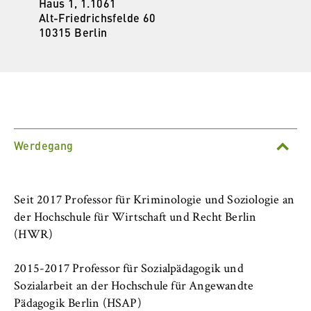
l
Haus 1, 1.1061
Studieren am Fachbereich
i
Alt-Friedrichsfelde 60
Anbieter:
10315 Berlin
n
Betreiber dieser Website
Organisation und Verwaltung
B
Zweck:
e
Speichert den Zustimmungsstatus des
Lehre am Fachbereich
r
Benutzers für Cookies auf der aktuellen
l
Domäne. Dadurch wird verhindert, dass das
Forschung am Fachbereich
i
Cookie-Banner bei jedem erneuten Aufruf
n
der Website wiederholt angezeigt wird.
Werdegang
Internationales
S
Cookie Laufzeit:
c
1 Jahr
Neuigkeiten
h
Seit 2017 Professor für Kriminologie und Soziologie an
o
der Hochschule für Wirtschaft und Recht Berlin
Veranstaltungen
o
TYPO3 Frontend Nutzer
(HWR)
l
Personen / Kontakte
o
Name:
2015-2017 Professor für Sozialpädagogik und
f
fe_typo_user
Sozialarbeit an der Hochschule für Angewandte
Berlin Professional School
E
Pädagogik Berlin (HSAP)
Anbieter: