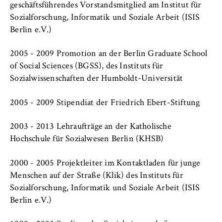
VISITOR_INFO1_LIVE, YSC, yt-remote-
geschäftsführendes Vorstandsmitglied am Institut für
connected-devices
Sozialforschung, Informatik und Soziale Arbeit (ISIS
Berlin e.V.)
Anbieter:
Google Ireland Limited
2005 - 2009 Promotion an der Berlin Graduate School
Zweck:
of Social Sciences (BGSS), des Instituts für
Erlaubt das Anzeigen und Abspielen von
Sozialwissenschaften der Humboldt-Universität
eingebetteten YouTube-Videos, wobei Daten
an Google übertragen und Cookies gesetzt
2005 - 2009 Stipendiat der Friedrich Ebert-Stiftung
werden.
2003 - 2013 Lehraufträge an der Katholische
Cookie Laufzeit:
Hochschule für Sozialwesen Berlin (KHSB)
bis zu 2 Jahre
2000 - 2005 Projektleiter im Kontaktladen für junge
Menschen auf der Straße (Klik) des Instituts für
Sozialforschung, Informatik und Soziale Arbeit (ISIS
STATISTIK
Berlin e.V.)
Matomo