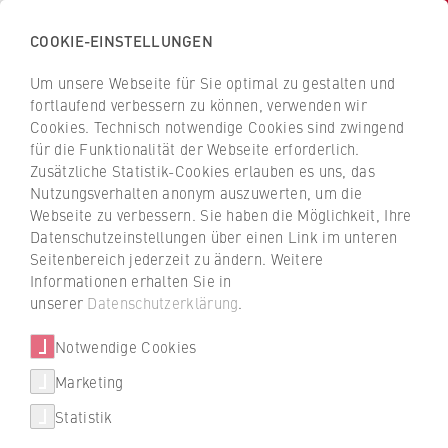
COOKIE-EINSTELLUNGEN
H
o
Um unsere Webseite für Sie optimal zu gestalten und
c
Z
Z
fortlaufend verbessern zu können, verwenden wir
h
u
u
Cookies. Technisch notwendige Cookies sind zwingend
s
für die Funktionalität der Webseite erforderlich.
Prof. Dr. Vincenz Leuschner
r
r
c
Zusätzliche Statistik-Cookies erlauben es uns, das
ü
ü
Nutzungsverhalten anonym auszuwerten, um die
h
c
c
Webseite zu verbessern. Sie haben die Möglichkeit, Ihre
u
k
k
FB 5 Polizei und Sicherheitsmanagement
Datenschutzeinstellungen über einen Link im unteren
l
z
z
Seitenbereich jederzeit zu ändern. Weitere
e
u
u
Professur für Kriminologie und Soziologie
Informationen erhalten Sie in
f
r
r
unserer
Datenschutzerklärung
.
Pro- und Studiendekan am Fachbereich Polizei und
ü
S
S
Sicherheitsmanagement
r
Notwendige Cookies
t
t
W
a
a
Marketing
Über uns
i
r
r
Statistik
r
t
t
Hochschulleitung
t