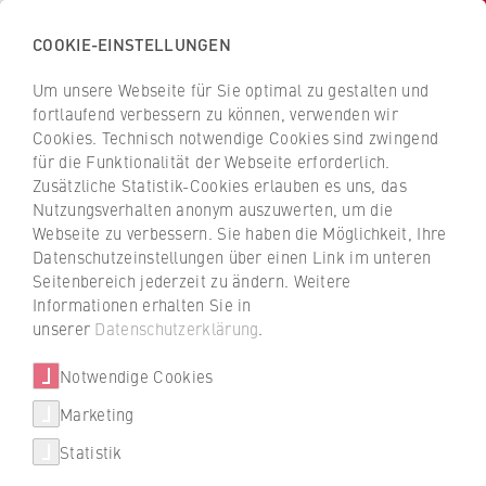
COOKIE-EINSTELLUNGEN
H
o
Um unsere Webseite für Sie optimal zu gestalten und
c
Z
Z
fortlaufend verbessern zu können, verwenden wir
h
u
u
Cookies. Technisch notwendige Cookies sind zwingend
s
für die Funktionalität der Webseite erforderlich.
Christian Paul Sooth
r
r
c
Zusätzliche Statistik-Cookies erlauben es uns, das
ü
ü
Nutzungsverhalten anonym auszuwerten, um die
h
c
c
Webseite zu verbessern. Sie haben die Möglichkeit, Ihre
u
k
k
FB 2 Duales Studium
Datenschutzeinstellungen über einen Link im unteren
l
z
z
Seitenbereich jederzeit zu ändern. Weitere
e
u
u
Lehrbeauftragter
Informationen erhalten Sie in
f
r
r
unserer
Datenschutzerklärung
.
ü
S
S
r
Notwendige Cookies
t
t
W
a
a
Marketing
Über uns
i
r
r
Statistik
r
t
t
christianpaul.sooth@directline.de
Porträt
t