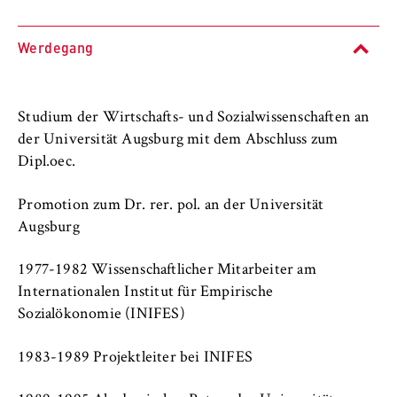
l
Fachbereiche und BPS
i
Anbieter:
n
Betreiber dieser Website
Werdegang
Internationales
B
Zweck:
e
Organisation der Hochschule
Speichert den Zustimmungsstatus des
r
Studium der Wirtschafts- und Sozialwissenschaften an
Benutzers für Cookies auf der aktuellen
l
Serviceeinrichtungen
Domäne. Dadurch wird verhindert, dass das
der Universität Augsburg mit dem Abschluss zum
i
Cookie-Banner bei jedem erneuten Aufruf
Dipl.oec.
n
der Website wiederholt angezeigt wird.
Stellenangebote
S
Promotion zum Dr. rer. pol. an der Universität
Cookie Laufzeit:
c
Augsburg
1 Jahr
h
o
1977-1982 Wissenschaftlicher Mitarbeiter am
o
Internationalen Institut für Empirische
TYPO3 Frontend Nutzer
l
Sozialökonomie (INIFES)
o
Name:
f
fe_typo_user
1983-1989 Projektleiter bei INIFES
E
Anbieter: