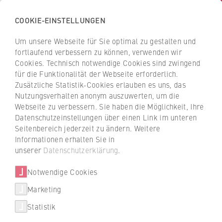
COOKIE-EINSTELLUNGEN
H
o
Um unsere Webseite für Sie optimal zu gestalten und
c
Z
Z
fortlaufend verbessern zu können, verwenden wir
h
u
u
Cookies. Technisch notwendige Cookies sind zwingend
s
für die Funktionalität der Webseite erforderlich.
Prof. Dr. Klaus Deimer
r
r
c
Zusätzliche Statistik-Cookies erlauben es uns, das
ü
ü
Nutzungsverhalten anonym auszuwerten, um die
h
c
c
Webseite zu verbessern. Sie haben die Möglichkeit, Ihre
u
k
k
FB 2 Duales Studium
Datenschutzeinstellungen über einen Link im unteren
l
z
z
Seitenbereich jederzeit zu ändern. Weitere
e
u
u
Lehrbeauftragter
Informationen erhalten Sie in
f
r
r
unserer
Datenschutzerklärung
.
ü
S
S
r
Notwendige Cookies
t
t
W
a
a
Marketing
Über uns
i
r
r
Statistik
r
t
t
+49 30 30877-2406
Porträt
t