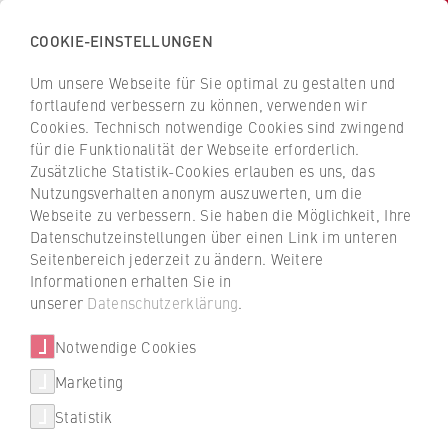
COOKIE-EINSTELLUNGEN
H
o
Um unsere Webseite für Sie optimal zu gestalten und
c
Z
Z
fortlaufend verbessern zu können, verwenden wir
h
u
u
Cookies. Technisch notwendige Cookies sind zwingend
s
für die Funktionalität der Webseite erforderlich.
Fanny Rennert
r
r
c
Zusätzliche Statistik-Cookies erlauben es uns, das
ü
ü
Nutzungsverhalten anonym auszuwerten, um die
h
c
c
Webseite zu verbessern. Sie haben die Möglichkeit, Ihre
u
k
k
Leiterin Hochschulchor
Datenschutzeinstellungen über einen Link im unteren
l
z
z
Seitenbereich jederzeit zu ändern. Weitere
e
u
u
Informationen erhalten Sie in
f
r
r
unserer
Datenschutzerklärung
.
ü
S
S
r
Notwendige Cookies
t
t
W
a
a
Marketing
fanny_rennert@yahoo.de
Über uns
i
r
r
Statistik
r
t
t
Porträt
t