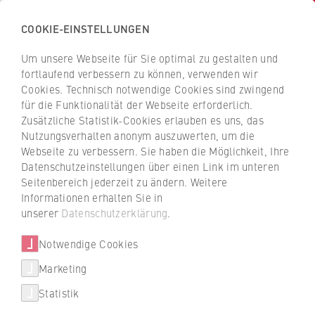
COOKIE-EINSTELLUNGEN
H
o
Um unsere Webseite für Sie optimal zu gestalten und
c
Z
Z
fortlaufend verbessern zu können, verwenden wir
h
u
u
Cookies. Technisch notwendige Cookies sind zwingend
s
für die Funktionalität der Webseite erforderlich.
Heike Bursch
r
r
c
Zusätzliche Statistik-Cookies erlauben es uns, das
ü
ü
Nutzungsverhalten anonym auszuwerten, um die
h
c
c
Webseite zu verbessern. Sie haben die Möglichkeit, Ihre
u
k
k
ZaQ - Zentrum für akademische
Datenschutzeinstellungen über einen Link im unteren
l
z
z
Qualitätssicherung und -entwicklung
Seitenbereich jederzeit zu ändern. Weitere
e
u
u
Informationen erhalten Sie in
f
r
r
Lehrveranstaltungsevaluation (LVE)
unserer
Datenschutzerklärung
.
ü
S
S
r
Notwendige Cookies
t
t
W
a
a
Marketing
Über uns
i
r
r
Statistik
r
t
t
Porträt
t