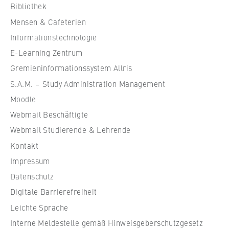
c
VISITOR_INFO1_LIVE, YSC, yt-remote-
Bibliothek
h
connected-devices
Mensen & Cafeterien
u
Anbieter:
Informationstechnologie
l
Google Ireland Limited
e
E-Learning Zentrum
f
Gremieninformationssystem Allris
Zweck:
ü
Erlaubt das Anzeigen und Abspielen von
S.A.M. – Study Administration Management
r
eingebetteten YouTube-Videos, wobei Daten
Moodle
an Google übertragen und Cookies gesetzt
W
werden.
Webmail Beschäftigte
i
r
Webmail Studierende & Lehrende
Cookie Laufzeit:
t
Kontakt
bis zu 2 Jahre
s
Impressum
c
Datenschutz
h
Digitale Barrierefreiheit
a
STATISTIK
f
Leichte Sprache
Matomo
t
Interne Meldestelle gemäß Hinweisgeberschutzgesetz