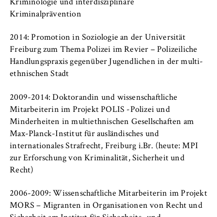
c
Kriminologie und interdisziplinäre
Betreiber dieser Website
o
Kriminalprävention
n
Zweck:
o
2014: Promotion in Soziologie an der Universität
Dient der Identifizierung der
m
Freiburg zum Thema Polizei im Revier – Polizeiliche
Browsersitzung für eingeloggte Frontend-
i
Benutzer (z. B. im geschützten
Handlungspraxis gegenüber Jugendlichen in der multi-
Mitgliederbereich). Er speichert die
c
ethnischen Stadt
Session-ID und sorgt dafür, dass der Nutzer
s
während des Besuchs eingeloggt bleibt.
a
2009-2014: Doktorandin und wissenschaftliche
n
Mitarbeiterin im Projekt POLIS -Polizei und
Cookie Laufzeit:
d
Minderheiten in multiethnischen Gesellschaften am
Für die Dauer der Browsersitzung
L
Max-Planck-Institut für ausländisches und
a
internationales Strafrecht, Freiburg i.Br. (heute: MPI
w
zur Erforschung von Kriminalität, Sicherheit und
MARKETING
Recht)
Youtube
2006-2009: Wissenschaftliche Mitarbeiterin im Projekt
MORS – Migranten in Organisationen von Recht und
Name: