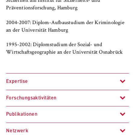
Sicherheit am Institut für Sicherheits- und
VISITOR_INFO1_LIVE, YSC, yt-remote-
connected-devices
Präventionsforschung, Hamburg
Anbieter:
2004-2007: Diplom-Aufbaustudium der Kriminologie
Google Ireland Limited
an der Universität Hamburg
Zweck:
1995-2002: Diplomstudium der Sozial- und
Erlaubt das Anzeigen und Abspielen von
Wirtschaftsgeographie an der Universität Osnabrück
eingebetteten YouTube-Videos, wobei Daten
an Google übertragen und Cookies gesetzt
werden.
Cookie Laufzeit:
Expertise
bis zu 2 Jahre
Forschungsaktivitäten
Qualitative empirische Sozialforschung
Publikationen
STATISTIK
Stadtsoziologie
Laufend
Matomo
Netzwerk
Migration