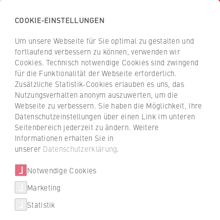
COOKIE-EINSTELLUNGEN
H
o
Um unsere Webseite für Sie optimal zu gestalten und
c
Z
Z
fortlaufend verbessern zu können, verwenden wir
h
u
u
Cookies. Technisch notwendige Cookies sind zwingend
s
für die Funktionalität der Webseite erforderlich.
Prof. Dr. Daniela Hunold
r
r
c
Zusätzliche Statistik-Cookies erlauben es uns, das
ü
ü
Nutzungsverhalten anonym auszuwerten, um die
h
c
c
Webseite zu verbessern. Sie haben die Möglichkeit, Ihre
u
k
k
FB 5 Polizei und Sicherheitsmanagement
Datenschutzeinstellungen über einen Link im unteren
l
z
z
Seitenbereich jederzeit zu ändern. Weitere
e
u
u
Professur für Soziologie mit Schwerpunkt Empirische
Informationen erhalten Sie in
f
r
r
unserer
Datenschutzerklärung
.
Polizeiforschung
ü
S
S
r
Notwendige Cookies
t
t
W
a
a
Marketing
Über uns
i
r
r
Statistik
r
t
t
Porträt
t