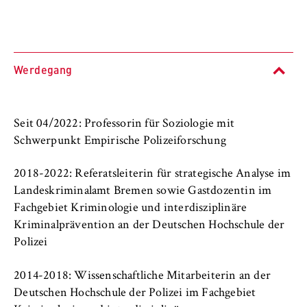
l
Fachbereiche und BPS
i
Anbieter:
n
Betreiber dieser Website
Internationales
B
Zweck:
e
Werdegang
Organisation der Hochschule
Speichert den Zustimmungsstatus des
r
Benutzers für Cookies auf der aktuellen
l
Serviceeinrichtungen
Domäne. Dadurch wird verhindert, dass das
i
Cookie-Banner bei jedem erneuten Aufruf
Seit 04/2022: Professorin für Soziologie mit
n
der Website wiederholt angezeigt wird.
Schwerpunkt Empirische Polizeiforschung
Stellenangebote
S
Cookie Laufzeit:
c
2018-2022: Referatsleiterin für strategische Analyse im
1 Jahr
h
Landeskriminalamt Bremen sowie Gastdozentin im
o
Fachgebiet Kriminologie und interdisziplinäre
o
Kriminalprävention an der Deutschen Hochschule der
TYPO3 Frontend Nutzer
l
Polizei
o
Name:
f
fe_typo_user
2014-2018: Wissenschaftliche Mitarbeiterin an der
E
Deutschen Hochschule der Polizei im Fachgebiet
Anbieter: