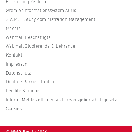
e
E-Learning Zentrum
VISITOR_INFO1_LIVE, YSC, yt-remote-
connected-devices
f
Gremieninformationssystem Allris
ü
S.A.M. – Study Administration Management
Anbieter:
r
Google Ireland Limited
Moodle
W
Webmail Beschäftigte
i
Zweck:
r
Webmail Studierende & Lehrende
Erlaubt das Anzeigen und Abspielen von
t
eingebetteten YouTube-Videos, wobei Daten
Kontakt
an Google übertragen und Cookies gesetzt
s
Impressum
werden.
c
Datenschutz
h
Cookie Laufzeit:
Digitale Barrierefreiheit
a
bis zu 2 Jahre
f
Leichte Sprache
t
Interne Meldestelle gemäß Hinweisgeberschutzgesetz
u
Cookies
n
STATISTIK
d
Matomo
R
© HWR Berlin 2026