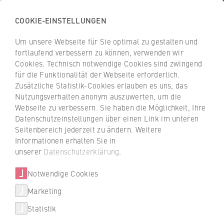
COOKIE-EINSTELLUNGEN
H
o
Um unsere Webseite für Sie optimal zu gestalten und
c
Z
Z
fortlaufend verbessern zu können, verwenden wir
h
u
u
Cookies. Technisch notwendige Cookies sind zwingend
s
für die Funktionalität der Webseite erforderlich.
Juliane Kind
r
r
c
Zusätzliche Statistik-Cookies erlauben es uns, das
ü
ü
Nutzungsverhalten anonym auszuwerten, um die
h
c
c
Webseite zu verbessern. Sie haben die Möglichkeit, Ihre
u
k
k
FB 1 Wirtschaftswissenschaften
Datenschutzeinstellungen über einen Link im unteren
l
z
z
Seitenbereich jederzeit zu ändern. Weitere
e
u
u
Studienbüro 3
Informationen erhalten Sie in
f
r
r
unserer
Datenschutzerklärung
.
ü
S
S
r
Notwendige Cookies
t
t
W
a
a
Marketing
Über uns
i
r
r
Statistik
r
t
t
+49 30 30877-1399
Porträt
t