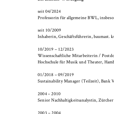
c
o
Cookie Laufzeit:
bis zu 2 Jahre
seit 04/2024
n
Professorin für allgemeine BWL, insbe
o
m
seit 10/2009
i
STATISTIK
Inhaberin, Geschäftsführerin, baumast. k
c
Matomo
s
10/2019 – 12/2023
a
Name:
_pk_id, _pk_ses
Wissenschaftliche Mitarbeiterin / Postd
n
Hochschule für Musik und Theater, Ham
Anbieter:
Matomo
d
L
Zweck:
Ermöglicht die 
01/2018 – 09/2019
a
unser Angebot fo
Sustainability Manager (Teilzeit), Bank
w
helfen zu verste
2004 – 2010
Cookie Laufzeit:
bis zu 13 Monat
Senior Nachhaltigkeitsanalystin, Zürche
2003 – 2004