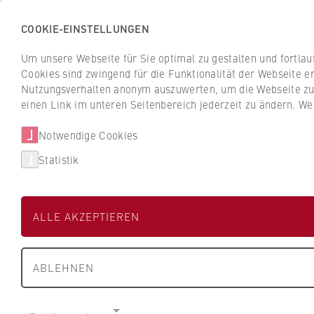
COOKIE-EINSTELLUNGEN
H
o
Um unsere Webseite für Sie optimal zu gestalten und fortla
c
Cookies sind zwingend für die Funktionalität der Webseite er
Z
Z
h
Nutzungsverhalten anonym auszuwerten, um die Webseite zu v
u
u
s
einen Link im unteren Seitenbereich jederzeit zu ändern. We
Studium
Aktuelles
r
r
c
ü
ü
Notwendige Cookies
h
HWR Berlin
Über uns
Personen von
c
c
u
Statistik
k
k
l
z
z
Prof. Dr. Annett
e
u
u
f
ALLE AKZEPTIEREN
r
r
ü
S
S
r
FB 1 Wirtschaftswissenschaften
t
t
W
ABLEHNEN
a
a
i
Professur für Allgemeine Betriebswirtsc
r
r
r
t
t
t