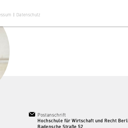
essum
|
Datenschutz
 Website
ustimmungsstatus des Benutzers für Cookies auf der aktuellen
 wird verhindert, dass das Cookie-Banner bei jedem erneuten
te wiederholt angezeigt wird.
Postanschrift
Hochschule für Wirtschaft und Recht Berl
Badensche Straße 52