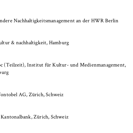
sondere Nachhaltigkeitsmanagement an der HWR Berlin
ultur & nachhaltigkeit, Hamburg
, _pk_ref
oc (Teilzeit), Institut für Kultur- und Medienmanagement,
burg
anonyme Analyse Ihres Nutzerverhaltens auf unserer Website, um
rtlaufend zu verbessern. Hierzu werden Cookies gesetzt, die uns
 Vontobel AG, Zürich, Schweiz
hen, welche Seiten am häufigsten besucht werden.
e
r Kantonalbank, Zürich, Schweiz