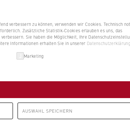
Studierenden
ufend verbessern zu können, verwenden wir Cookies. Technisch n
forderlich. Zusätzliche Statistik-Cookies erlauben es uns, das
erbessern. Sie haben die Möglichkeit, Ihre Datenschutzeinstell
itere Informationen erhalten Sie in unserer
Datenschutzerklärun
HWR Berlin
Kooperationen
Forschun
Marketing
 A bis Z
 Baumast
AUSWAHL SPEICHERN
haftslehre, insbesondere Nachhaltigkeitsmanagement