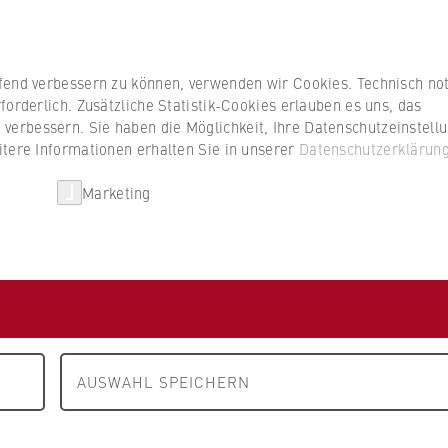
Studierenden
ufend verbessern zu können, verwenden wir Cookies. Technisch n
forderlich. Zusätzliche Statistik-Cookies erlauben es uns, das
erbessern. Sie haben die Möglichkeit, Ihre Datenschutzeinstell
itere Informationen erhalten Sie in unserer
Datenschutzerklärun
HWR Berlin
Kooperationen
Forschun
Marketing
 A bis Z
im Nettelnstroth
agement
AUSWAHL SPEICHERN
agement)