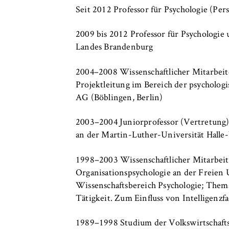
c
Seit 2012 Professor für Psychologie (P
o
Cookie Laufzeit:
bis zu 2 Jahre
n
2009 bis 2012 Professor für Psychologie 
o
Landes Brandenburg
m
i
STATISTIK
2004–2008 Wissenschaftlicher Mitarbeite
c
Matomo
Projektleitung im Bereich der psycholo
s
AG (Böblingen, Berlin)
a
Name:
_pk_id, _pk_ses
n
2003–2004 Juniorprofessor (Vertretung) 
Anbieter:
Matomo
d
an der Martin-Luther-Universität Halle
L
Zweck:
Ermöglicht die 
a
unser Angebot fo
1998–2003 Wissenschaftlicher Mitarbeit
w
helfen zu verste
Organisationspsychologie an der Freien 
Wissenschaftsbereich Psychologie; Thema
Cookie Laufzeit:
bis zu 13 Monat
Tätigkeit. Zum Einfluss von Intelligen
1989–1998 Studium der Volkswirtschaftsl