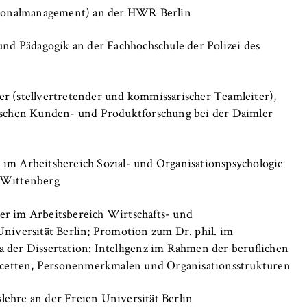
ersonalmanagement) an der HWR Berlin
und Pädagogik an der Fachhochschule der Polizei des
r (stellvertretender und kommissarischer Teamleiter),
gischen Kunden- und Produktforschung bei der Daimler
, _pk_ref
im Arbeitsbereich Sozial- und Organisationspsychologie
-Wittenberg
anonyme Analyse Ihres Nutzerverhaltens auf unserer Website, um
rtlaufend zu verbessern. Hierzu werden Cookies gesetzt, die uns
er im Arbeitsbereich Wirtschafts- und
hen, welche Seiten am häufigsten besucht werden.
Universität Berlin; Promotion zum Dr. phil. im
 der Dissertation: Intelligenz im Rahmen der beruflichen
e
zfacetten, Personenmerkmalen und Organisationsstrukturen
ehre an der Freien Universität Berlin