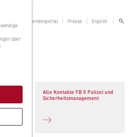
portal
Lehrendenportal
Presse
English
otwendige
ungen über
g
.
g
Alle Kontakte FB 5 Polizei und
Sicherheitsmanagement