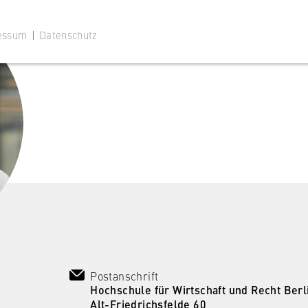
essum
|
Datenschutz
 Website
ustimmungsstatus des Benutzers für Cookies auf der aktuellen
 wird verhindert, dass das Cookie-Banner bei jedem erneuten
te wiederholt angezeigt wird.
Postanschrift
Hochschule für Wirtschaft und Recht Berl
Alt-Friedrichsfelde 60