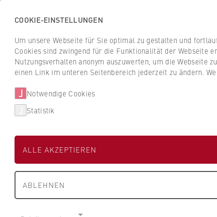
COOKIE-EINSTELLUNGEN
H
o
Um unsere Webseite für Sie optimal zu gestalten und fortla
c
Cookies sind zwingend für die Funktionalität der Webseite er
Z
Z
h
Nutzungsverhalten anonym auszuwerten, um die Webseite zu v
u
u
s
einen Link im unteren Seitenbereich jederzeit zu ändern. We
Studium
Aktuelles
r
r
c
ü
ü
Notwendige Cookies
h
HWR Berlin
Über uns
Personen von
c
c
u
Statistik
k
k
l
z
z
Prof. Dr. phil. W
e
u
u
f
ALLE AKZEPTIEREN
r
r
ü
S
S
r
FB 5 Polizei und Sicherheitsman
t
t
W
ABLEHNEN
a
a
i
Professur für Psychologie (Personalman
r
r
r
t
t
t