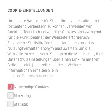
COOKIE-EINSTELLUNGEN
H
o
Um unsere Webseite für Sie optimal zu gestalten und
c
Z
Z
fortlaufend verbessern zu können, verwenden wir
h
u
u
Cookies. Technisch notwendige Cookies sind zwingend
s
für die Funktionalität der Webseite erforderlich.
Prof. Dr. Andrea Pelzeter
r
r
c
Zusätzliche Statistik-Cookies erlauben es uns, das
ü
ü
Nutzungsverhalten anonym auszuwerten, um die
h
c
c
Webseite zu verbessern. Sie haben die Möglichkeit, Ihre
u
k
k
FB 2 Duales Studium
Datenschutzeinstellungen über einen Link im unteren
l
z
z
Seitenbereich jederzeit zu ändern. Weitere
e
u
u
Professur für Allgemeine Betriebswirtschaftslehre
Informationen erhalten Sie in
f
r
r
unserer
Datenschutzerklärung
.
insbesondere Facility Management
ü
S
S
Fachleiterin Facility Management
r
Notwendige Cookies
t
t
W
a
a
Marketing
Über uns
i
r
r
Statistik
r
t
t
Porträt
t