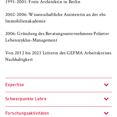
c
1991-2001: Freie Architektin in Berlin
Betreiber dieser Website
o
n
2002-2006: Wissenschaftliche Assistentin an der ebs
Zweck:
o
Immobilienakademie
Dient der Identifizierung der
m
Browsersitzung für eingeloggte Frontend-
i
Benutzer (z. B. im geschützten
2006: Gründung des Beratungsunternehmens Pelzeter
Mitgliederbereich). Er speichert die
c
Lebenszyklus-Management
Session-ID und sorgt dafür, dass der Nutzer
s
während des Besuchs eingeloggt bleibt.
a
Von 2012 bis 2023 Leiterin des GEFMA Arbeitskreises
n
Nachhaltigkeit
Cookie Laufzeit:
d
Für die Dauer der Browsersitzung
L
a
Expertise
w
MARKETING
Schwerpunkte Lehre
Youtube
Facility Management
Name:
Forschungsaktivitäten