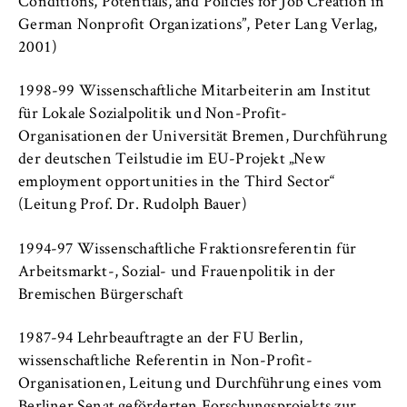
Conditions, Potentials, and Policies for Job Creation in
VISITOR_INFO1_LIVE, YSC, yt-remote-
connected-devices
German Nonprofit Organizations”, Peter Lang Verlag,
2001)
Anbieter:
Google Ireland Limited
1998-99 Wissenschaftliche Mitarbeiterin am Institut
für Lokale Sozialpolitik und Non-Profit-
Zweck:
Organisationen der Universität Bremen, Durchführung
Erlaubt das Anzeigen und Abspielen von
der deutschen Teilstudie im EU-Projekt „New
eingebetteten YouTube-Videos, wobei Daten
an Google übertragen und Cookies gesetzt
employment opportunities in the Third Sector“
werden.
(Leitung Prof. Dr. Rudolph Bauer)
Cookie Laufzeit:
1994-97 Wissenschaftliche Fraktionsreferentin für
bis zu 2 Jahre
Arbeitsmarkt-, Sozial- und Frauenpolitik in der
Bremischen Bürgerschaft
1987-94 Lehrbeauftragte an der FU Berlin,
STATISTIK
wissenschaftliche Referentin in Non-Profit-
Matomo
Organisationen, Leitung und Durchführung eines vom