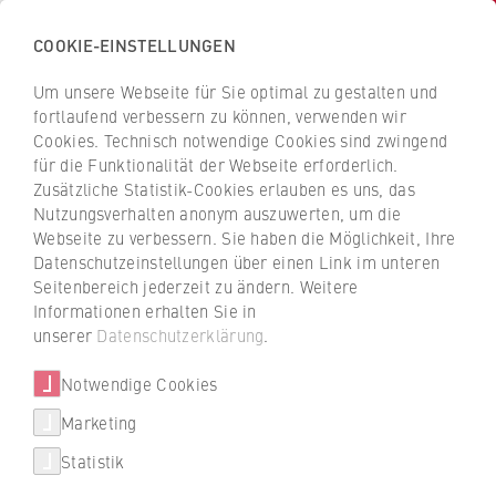
COOKIE-EINSTELLUNGEN
H
o
Um unsere Webseite für Sie optimal zu gestalten und
c
Z
Z
fortlaufend verbessern zu können, verwenden wir
h
u
u
Cookies. Technisch notwendige Cookies sind zwingend
s
für die Funktionalität der Webseite erforderlich.
Prof. Dr. Sigrid Betzelt
r
r
c
Zusätzliche Statistik-Cookies erlauben es uns, das
ü
ü
Nutzungsverhalten anonym auszuwerten, um die
h
c
c
Webseite zu verbessern. Sie haben die Möglichkeit, Ihre
u
k
k
FB 1 Wirtschaftswissenschaften
Datenschutzeinstellungen über einen Link im unteren
l
z
z
Seitenbereich jederzeit zu ändern. Weitere
e
u
u
Professur für Sozialwissenschaften mit dem
Informationen erhalten Sie in
f
r
r
unserer
Datenschutzerklärung
.
Schwerpunkt Arbeits- und Organisationssoziologie
ü
S
S
r
Notwendige Cookies
t
t
W
a
a
Marketing
Über uns
i
r
r
Statistik
r
t
t
Porträt
t