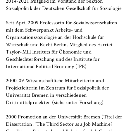
c
2014-2021 Mitglied im Vorstand der Sektion
Betreiber dieser Website
o
Sozialpolitik der Deutschen Gesellschaft für Soziologie
n
Zweck:
o
Seit April 2009 Professorin für Sozialwissenschaften
Dient der Identifizierung der
m
mit dem Schwerpunkt Arbeits- und
Browsersitzung für eingeloggte Frontend-
i
Benutzer (z. B. im geschützten
Organisationssoziologie an der Hochschule für
Mitgliederbereich). Er speichert die
c
Wirtschaft und Recht Berlin. Mitglied des Harriet-
Session-ID und sorgt dafür, dass der Nutzer
s
Taylor-Mill Instituts für Ökonomie und
während des Besuchs eingeloggt bleibt.
a
Geschlechterforschung und des Institute for
n
International Political Economy (IPE)
Cookie Laufzeit:
d
Für die Dauer der Browsersitzung
L
2000-09 Wissenschaftliche Mitarbeiterin und
a
Projektleiterin im Zentrum für Sozialpolitik der
w
Universität Bremen in verschiedenen
MARKETING
Drittmittelprojekten (siehe unter Forschung)
Youtube
2000 Promotion an der Universität Bremen (Titel der
Dissertation: “The Third Sector as a Job Machine?
Name: