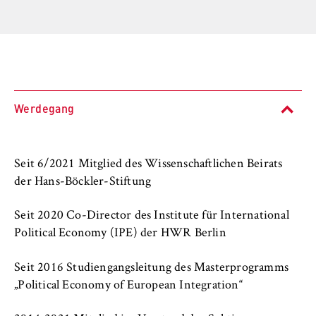
l
Fachbereiche und BPS
i
Anbieter:
n
Betreiber dieser Website
Internationales
B
Zweck:
e
Organisation der Hochschule
Speichert den Zustimmungsstatus des
r
Benutzers für Cookies auf der aktuellen
l
Werdegang
Serviceeinrichtungen
Domäne. Dadurch wird verhindert, dass das
i
Cookie-Banner bei jedem erneuten Aufruf
n
der Website wiederholt angezeigt wird.
Stellenangebote
S
Seit 6/2021 Mitglied des Wissenschaftlichen Beirats
Cookie Laufzeit:
c
der Hans-Böckler-Stiftung
1 Jahr
h
o
Seit 2020 Co-Director des Institute für International
o
Political Economy (IPE) der HWR Berlin
TYPO3 Frontend Nutzer
l
o
Name:
Seit 2016 Studiengangsleitung des Masterprogramms
f
fe_typo_user
„Political Economy of European Integration“
E
Anbieter: