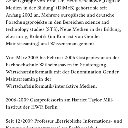
VISITOR_INFO1_LIVE, YSC, yt-remote-
Arbeitsgruppe von Prof. Dr. Heidi Schelhowe „Digitale
connected-devices
Medien in der Bildung“ (DiMeB) gehörte sie seit
Anfang 2002 an. Mehrere europäische und deutsche
Anbieter:
Forschungsprojekte in den Bereichen science and
Google Ireland Limited
technology studies (STS), Neue Medien in der Bildung,
eLearning, Robotik (im Kontext von Gender
Zweck:
Mainstreaming) und Wissensmanagement.
Erlaubt das Anzeigen und Abspielen von
eingebetteten YouTube-Videos, wobei Daten
an Google übertragen und Cookies gesetzt
Von März 2005 bis Februar 2006 Gastprofessur an der
werden.
Fachhochschule Wilhelmshaven im Studiengang
Wirtschaftsinformatik mit der Denomination Gender
Cookie Laufzeit:
Mainstreaming in der
bis zu 2 Jahre
Wirtschaftsinformatik/interaktive Medien.
2006-2009 Gastprofessorin am Harriet Taylor Mill-
Institut der HWR Berlin
STATISTIK
Matomo
Seit 12/2009 Professur „Betriebliche Informations- und