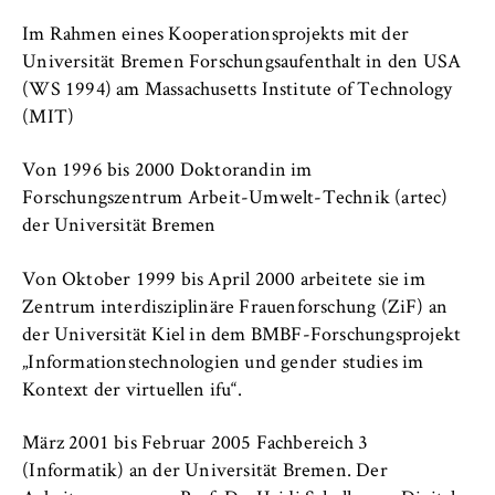
c
Betreiber dieser Website
o
Im Rahmen eines Kooperationsprojekts mit der
n
Universität Bremen Forschungsaufenthalt in den USA
Zweck:
o
(WS 1994) am Massachusetts Institute of Technology
Dient der Identifizierung der
m
Browsersitzung für eingeloggte Frontend-
(MIT)
i
Benutzer (z. B. im geschützten
Mitgliederbereich). Er speichert die
c
Von 1996 bis 2000 Doktorandin im
Session-ID und sorgt dafür, dass der Nutzer
s
Forschungszentrum Arbeit-Umwelt-Technik (artec)
während des Besuchs eingeloggt bleibt.
a
der Universität Bremen
n
Cookie Laufzeit:
d
Von Oktober 1999 bis April 2000 arbeitete sie im
Für die Dauer der Browsersitzung
L
Zentrum interdisziplinäre Frauenforschung (ZiF) an
a
der Universität Kiel in dem BMBF-Forschungsprojekt
w
„Informationstechnologien und gender studies im
MARKETING
Kontext der virtuellen ifu“.
Youtube
März 2001 bis Februar 2005 Fachbereich 3
(Informatik) an der Universität Bremen. Der
Name: