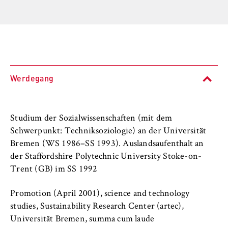
l
Fachbereiche und BPS
i
Anbieter:
n
Betreiber dieser Website
Internationales
B
Zweck:
e
Organisation der Hochschule
Speichert den Zustimmungsstatus des
r
Benutzers für Cookies auf der aktuellen
l
Werdegang
Serviceeinrichtungen
Domäne. Dadurch wird verhindert, dass das
i
Cookie-Banner bei jedem erneuten Aufruf
n
der Website wiederholt angezeigt wird.
Stellenangebote
S
Studium der Sozialwissenschaften (mit dem
Cookie Laufzeit:
c
Schwerpunkt: Techniksoziologie) an der Universität
1 Jahr
h
Bremen (WS 1986–SS 1993). Auslandsaufenthalt an
o
der Staffordshire Polytechnic University Stoke-on-
o
Trent (GB) im SS 1992
TYPO3 Frontend Nutzer
l
o
Name:
Promotion (April 2001), science and technology
f
fe_typo_user
studies, Sustainability Research Center (artec),
E
Universität Bremen, summa cum laude
Anbieter: