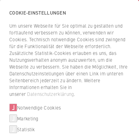
COOKIE-EINSTELLUNGEN
H
o
Um unsere Webseite für Sie optimal zu gestalten und
c
Z
Z
fortlaufend verbessern zu können, verwenden wir
h
u
u
Cookies. Technisch notwendige Cookies sind zwingend
s
für die Funktionalität der Webseite erforderlich.
Prof. Dr. Heike Wiesner
r
r
c
Zusätzliche Statistik-Cookies erlauben es uns, das
ü
ü
Nutzungsverhalten anonym auszuwerten, um die
h
c
c
Webseite zu verbessern. Sie haben die Möglichkeit, Ihre
u
k
k
FB 1 Wirtschaftswissenschaften
Datenschutzeinstellungen über einen Link im unteren
l
z
z
Seitenbereich jederzeit zu ändern. Weitere
e
u
u
Professur für Betriebliche Informations- und
Informationen erhalten Sie in
f
r
r
unserer
Datenschutzerklärung
.
Kommunikationssysteme
ü
S
S
r
Notwendige Cookies
t
t
W
a
a
Marketing
Über uns
i
r
r
Statistik
r
t
t
Porträt
t