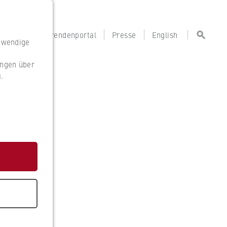
portal
Lehrendenportal
Presse
English
otwendige
ungen über
g
.
g