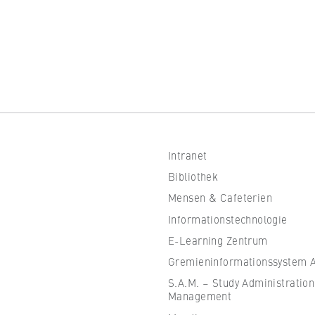
 Website
fizierung der Browsersitzung für eingeloggte Frontend-Benutzer (z
itgliederbereich). Er speichert die Session-ID und sorgt dafür, d
nd des Besuchs eingeloggt bleibt.
er Browsersitzung
Intranet
Bibliothek
Mensen & Cafeterien
Informationstechnologie
IVE, YSC, yt-remote-connected-devices
E-Learning Zentrum
Gremieninformationssystem Al
imited
S.A.M. – Study Administration
eigen und Abspielen von eingebetteten YouTube-Videos, wobei Dat
Management
ragen und Cookies gesetzt werden.