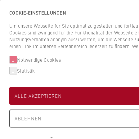
COOKIE-EINSTELLUNGEN
H
o
Um unsere Webseite für Sie optimal zu gestalten und fortla
c
Cookies sind zwingend für die Funktionalität der Webseite er
Z
Z
h
Nutzungsverhalten anonym auszuwerten, um die Webseite zu v
u
u
s
einen Link im unteren Seitenbereich jederzeit zu ändern. We
Studium
Aktuelles
r
r
c
ü
ü
Notwendige Cookies
h
HWR Berlin
Über uns
Personen von
c
c
u
Statistik
k
k
l
z
z
Personen und Ko
e
u
u
f
ALLE AKZEPTIEREN
r
r
ü
S
S
r
t
t
W
ABLEHNEN
a
a
i
Filtern / suchen
r
r
r
t
t
t