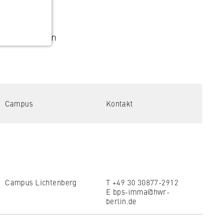
Alle anzeigen
Campus
Kontakt
rücksetzen
Gefilterte Ergebnisse zeigen
Campus Lichtenberg
T +49 30 30877-2912
E bps-imma@hwr-
berlin.de