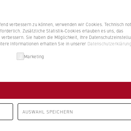
Studierenden
ufend verbessern zu können, verwenden wir Cookies. Technisch n
forderlich. Zusätzliche Statistik-Cookies erlauben es uns, das
erbessern. Sie haben die Möglichkeit, Ihre Datenschutzeinstell
itere Informationen erhalten Sie in unserer
Datenschutzerklärun
HWR Berlin
Kooperationen
Forschun
Marketing
 A bis Z
ntakte
AUSWAHL SPEICHERN