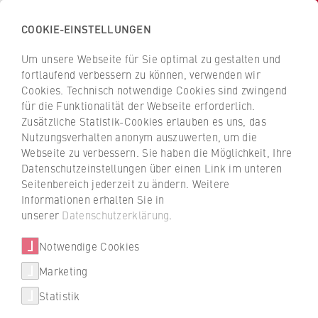
COOKIE-EINSTELLUNGEN
H
o
Um unsere Webseite für Sie optimal zu gestalten und
c
Z
Z
fortlaufend verbessern zu können, verwenden wir
h
u
u
Cookies. Technisch notwendige Cookies sind zwingend
s
für die Funktionalität der Webseite erforderlich.
Personen und Kontakte
r
r
c
Zusätzliche Statistik-Cookies erlauben es uns, das
ü
ü
Nutzungsverhalten anonym auszuwerten, um die
h
c
c
Webseite zu verbessern. Sie haben die Möglichkeit, Ihre
u
k
k
Datenschutzeinstellungen über einen Link im unteren
l
z
z
Seitenbereich jederzeit zu ändern. Weitere
e
Filtern / suchen
u
u
Informationen erhalten Sie in
f
r
r
unserer
Datenschutzerklärung
.
ü
S
S
r
Notwendige Cookies
t
t
W
a
a
Marketing
Über uns
i
r
r
0 Ergebnisse
Statistik
r
t
t
T
Porträt
t