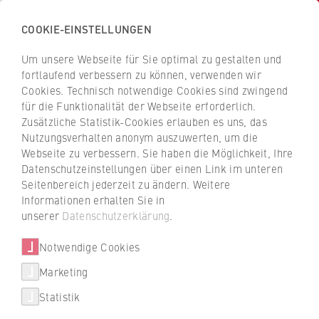
COOKIE-EINSTELLUNGEN
H
o
Um unsere Webseite für Sie optimal zu gestalten und
c
Z
Z
fortlaufend verbessern zu können, verwenden wir
h
u
u
Cookies. Technisch notwendige Cookies sind zwingend
s
für die Funktionalität der Webseite erforderlich.
Personen und Kontakte
r
r
c
Zusätzliche Statistik-Cookies erlauben es uns, das
ü
ü
Nutzungsverhalten anonym auszuwerten, um die
h
c
c
Webseite zu verbessern. Sie haben die Möglichkeit, Ihre
u
k
k
Datenschutzeinstellungen über einen Link im unteren
l
z
z
Seitenbereich jederzeit zu ändern. Weitere
e
Filtern / suchen
u
u
Informationen erhalten Sie in
f
r
r
unserer
Datenschutzerklärung
.
ü
S
S
r
Notwendige Cookies
t
t
W
a
a
Marketing
Über uns
i
r
r
0 Ergebnisse
Statistik
r
t
t
T
Porträt
t