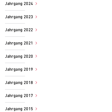
Name:
Jahrgang 2024
_pk_id, _pk_ses, _pk_ref
Jahrgang 2023
Anbieter:
Matomo
Jahrgang 2022
Zweck:
Ermöglicht die anonyme Analyse Ihres
Jahrgang 2021
Nutzerverhaltens auf unserer Website, um
unser Angebot fortlaufend zu verbessern.
Jahrgang 2020
Hierzu werden Cookies gesetzt, die uns
helfen zu verstehen, welche Seiten am
häufigsten besucht werden.
Jahrgang 2019
Cookie Laufzeit:
Jahrgang 2018
bis zu 13 Monate
Jahrgang 2017
Jahrgang 2015