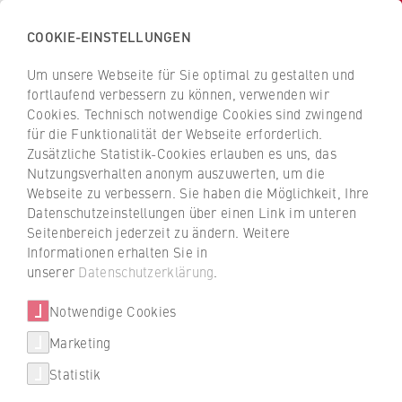
COOKIE-EINSTELLUNGEN
H
o
Um unsere Webseite für Sie optimal zu gestalten und
c
Z
Z
fortlaufend verbessern zu können, verwenden wir
h
u
u
Cookies. Technisch notwendige Cookies sind zwingend
s
für die Funktionalität der Webseite erforderlich.
r
r
Mitteilungsblätter 2016
c
Zusätzliche Statistik-Cookies erlauben es uns, das
ü
ü
Nutzungsverhalten anonym auszuwerten, um die
h
c
c
Webseite zu verbessern. Sie haben die Möglichkeit, Ihre
u
k
k
01/2016
Datenschutzeinstellungen über einen Link im unteren
l
z
z
Seitenbereich jederzeit zu ändern. Weitere
Datum
e
u
u
Informationen erhalten Sie in
04.01.2016
f
r
r
unserer
Datenschutzerklärung
.
Titel / Download
ü
S
S
Inhaltsverzeichnis 2015
r
Notwendige Cookies
t
t
W
a
a
Marketing
02/2016
Über uns
i
r
r
Statistik
r
Datum
t
t
03/2016
11.02.2016
Porträt
t