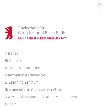
H
o
c
h
s
Intranet
c
Bibliothek
h
Mensen & Cafeterien
u
Informationstechnologie
l
e
E-Learning Zentrum
f
Gremieninformationssystem Allris
ü
S.A.M. – Study Administration Management
r
Moodle
W