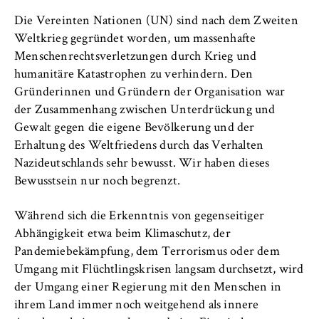
VISITOR_INFO1_LIVE, YSC, yt-remote-
connected-devices
Die Vereinten Nationen (UN) sind nach dem Zweiten
Weltkrieg gegründet worden, um massenhafte
Anbieter:
Menschenrechtsverletzungen durch Krieg und
Google Ireland Limited
humanitäre Katastrophen zu verhindern. Den
Gründerinnen und Gründern der Organisation war
Zweck:
der Zusammenhang zwischen Unterdrückung und
Erlaubt das Anzeigen und Abspielen von
eingebetteten YouTube-Videos, wobei Daten
Gewalt gegen die eigene Bevölkerung und der
an Google übertragen und Cookies gesetzt
Erhaltung des Weltfriedens durch das Verhalten
werden.
Nazideutschlands sehr bewusst. Wir haben dieses
Bewusstsein nur noch begrenzt.
Cookie Laufzeit:
bis zu 2 Jahre
Während sich die Erkenntnis von gegenseitiger
Abhängigkeit etwa beim Klimaschutz, der
Pandemiebekämpfung, dem Terrorismus oder dem
Umgang mit Flüchtlingskrisen langsam durchsetzt, wird
STATISTIK
der Umgang einer Regierung mit den Menschen in
Matomo
ihrem Land immer noch weitgehend als innere