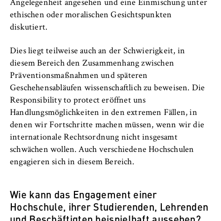
Angelegenheit angesehen und eine Einmischung unter
Name:
ethischen oder moralischen Gesichtspunkten
_pk_id, _pk_ses, _pk_ref
diskutiert.
Anbieter:
Matomo
Dies liegt teilweise auch an der Schwierigkeit, in
diesem Bereich den Zusammenhang zwischen
Zweck:
Präventionsmaßnahmen und späteren
Ermöglicht die anonyme Analyse Ihres
Geschehensabläufen wissenschaftlich zu beweisen. Die
Nutzerverhaltens auf unserer Website, um
Responsibility to protect eröffnet uns
unser Angebot fortlaufend zu verbessern.
Hierzu werden Cookies gesetzt, die uns
Handlungsmöglichkeiten in den extremen Fällen, in
helfen zu verstehen, welche Seiten am
denen wir Fortschritte machen müssen, wenn wir die
häufigsten besucht werden.
internationale Rechtsordnung nicht insgesamt
schwächen wollen. Auch verschiedene Hochschulen
Cookie Laufzeit:
engagieren sich in diesem Bereich.
bis zu 13 Monate
Wie kann das Engagement einer
Hochschule, ihrer Studierenden, Lehrenden
und Beschäftigten beispielhaft aussehen?