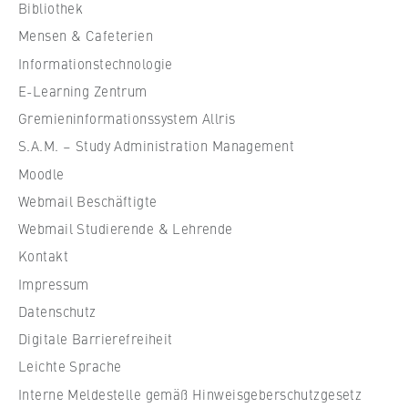
c
Bibliothek
h
Mensen & Cafeterien
u
Informationstechnologie
l
e
E-Learning Zentrum
f
Gremieninformationssystem Allris
ü
S.A.M. – Study Administration Management
r
Moodle
W
Webmail Beschäftigte
i
r
Webmail Studierende & Lehrende
t
Kontakt
s
Impressum
c
Datenschutz
h
Digitale Barrierefreiheit
a
f
Leichte Sprache
t
Interne Meldestelle gemäß Hinweisgeberschutzgesetz