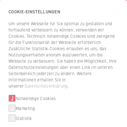
COOKIE-EINSTELLUNGEN
H
o
Um unsere Webseite für Sie optimal zu gestalten und
c
Z
Z
fortlaufend verbessern zu können, verwenden wir
h
u
u
Cookies. Technisch notwendige Cookies sind zwingend
s
für die Funktionalität der Webseite erforderlich.
r
r
c
Zusätzliche Statistik-Cookies erlauben es uns, das
ü
ü
Themenjahr Verantwortung
Nutzungsverhalten anonym auszuwerten, um die
h
c
c
Webseite zu verbessern. Sie haben die Möglichkeit, Ihre
u
Regierungen durch Engagement
k
k
Datenschutzeinstellungen über einen Link im unteren
l
z
z
zum Handeln bewegen
Seitenbereich jederzeit zu ändern. Weitere
e
u
u
Informationen erhalten Sie in
f
r
r
unserer
Datenschutzerklärung
.
Bevor Prof. Dr. Ekkehard Strauß an die
ü
S
S
HWR Berlin gewechselt ist, hat er in
r
Notwendige Cookies
t
t
Jordanien als Berater für die Vereinten
W
a
a
Marketing
Nationen gearbeitet. Unter anderem für
i
r
r
Responsibility to Protect (R2P).
Statistik
r
t
t
t