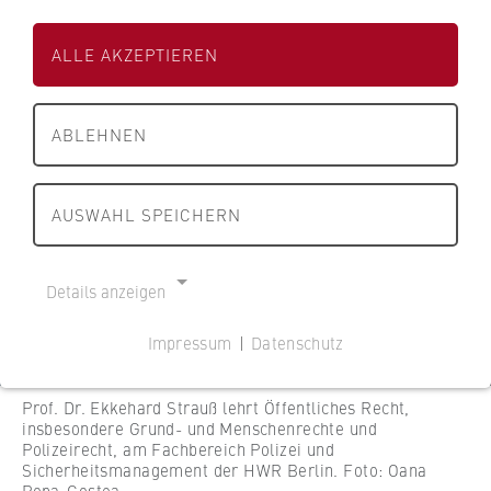
s
s
21.07.2021
s
e
e
c
ALLE AKZEPTIEREN
i
i
h
t
t
a
e
e
f
ABLEHNEN
d
d
t
e
e
u
r
r
AUSWAHL SPEICHERN
n
H
H
d
W
W
R
R
R
Details anzeigen
e
B
B
c
e
e
Impressum
|
Datenschutz
h
r
r
NOTWENDIGE COOKIES
t
l
l
Cookie Consent
B
Prof. Dr. Ekkehard Strauß lehrt Öffentliches Recht,
i
i
insbesondere Grund- und Menschenrechte und
e
n
n
Polizeirecht, am Fachbereich Polizei und
Name:
r
Sicherheitsmanagement der HWR Berlin. Foto: Oana
cookie_consent
Popa-Costea