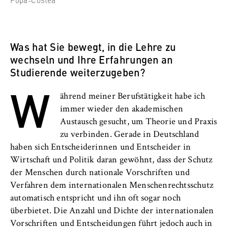
l
i
Anbieter:
n
Betreiber dieser Website
B
Was hat Sie bewegt, in die Lehre zu
Zweck:
e
wechseln und Ihre Erfahrungen an
Speichert den Zustimmungsstatus des
r
Benutzers für Cookies auf der aktuellen
Studierende weiterzugeben?
l
Domäne. Dadurch wird verhindert, dass das
W
i
Cookie-Banner bei jedem erneuten Aufruf
ährend meiner Berufstätigkeit habe ich
n
der Website wiederholt angezeigt wird.
immer wieder den akademischen
S
Austausch gesucht, um Theorie und Praxis
Cookie Laufzeit:
c
zu verbinden. Gerade in Deutschland
1 Jahr
h
haben sich Entscheiderinnen und Entscheider in
o
Wirtschaft und Politik daran gewöhnt, dass der Schutz
o
TYPO3 Frontend Nutzer
der Menschen durch nationale Vorschriften und
l
Verfahren dem internationalen Menschenrechtsschutz
o
Name:
automatisch entspricht und ihn oft sogar noch
f
fe_typo_user
überbietet. Die Anzahl und Dichte der internationalen
E
Vorschriften und Entscheidungen führt jedoch auch in
Anbieter: