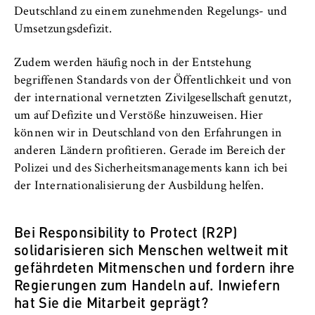
c
Deutschland zu einem zunehmenden Regelungs- und
Betreiber dieser Website
o
Umsetzungsdefizit.
n
Zweck:
o
Dient der Identifizierung der
Zudem werden häufig noch in der Entstehung
m
Browsersitzung für eingeloggte Frontend-
begriffenen Standards von der Öffentlichkeit und von
i
Benutzer (z. B. im geschützten
der international vernetzten Zivilgesellschaft genutzt,
Mitgliederbereich). Er speichert die
c
um auf Defizite und Verstöße hinzuweisen. Hier
Session-ID und sorgt dafür, dass der Nutzer
s
können wir in Deutschland von den Erfahrungen in
während des Besuchs eingeloggt bleibt.
a
anderen Ländern profitieren. Gerade im Bereich der
n
Cookie Laufzeit:
Polizei und des Sicherheitsmanagements kann ich bei
d
Für die Dauer der Browsersitzung
der Internationalisierung der Ausbildung helfen.
L
a
w
Bei Responsibility to Protect (R2P)
solidarisieren sich Menschen weltweit mit
MARKETING
gefährdeten Mitmenschen und fordern ihre
Youtube
Regierungen zum Handeln auf. Inwiefern
hat Sie die Mitarbeit geprägt?
Name: