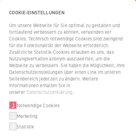
COOKIE-EINSTELLUNGEN
H
o
Um unsere Webseite für Sie optimal zu gestalten und
c
Z
Z
fortlaufend verbessern zu können, verwenden wir
h
u
u
Cookies. Technisch notwendige Cookies sind zwingend
s
für die Funktionalität der Webseite erforderlich.
r
r
10.07.2023 —
Pressemitteilung 38/2023
c
Zusätzliche Statistik-Cookies erlauben es uns, das
ü
ü
Nutzungsverhalten anonym auszuwerten, um die
h
Akkreditierung
c
c
Webseite zu verbessern. Sie haben die Möglichkeit, Ihre
u
k
k
Datenschutzeinstellungen über einen Link im unteren
Qualitätssiegel für mehr
l
z
z
Seitenbereich jederzeit zu ändern. Weitere
e
Autonomie
u
u
Informationen erhalten Sie in
f
r
r
unserer
Datenschutzerklärung
.
ü
S
S
Hochschule für Wirtschaft und Recht Berlin
r
Notwendige Cookies
t
t
bis 2031 systemakkreditiert.
W
a
a
Akkreditierungsrat gewährt
Marketing
i
r
r
Qualitätsmanagementsystem der HWR
Statistik
r
t
t
Berlin Studiengangsevaluation in Eigenregie
t