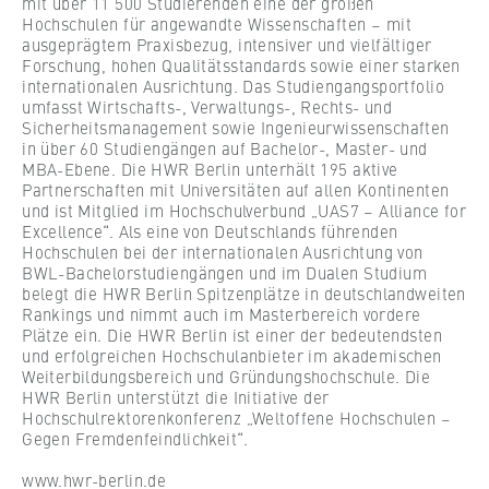
mit über 11 500 Studierenden eine der großen
Hochschulen für angewandte Wissenschaften – mit
ausgeprägtem Praxisbezug, intensiver und vielfältiger
Forschung, hohen Qualitätsstandards sowie einer starken
internationalen Ausrichtung. Das Studiengangsportfolio
umfasst Wirtschafts-, Verwaltungs-, Rechts- und
Sicherheitsmanagement sowie Ingenieurwissenschaften
in über 60 Studiengängen auf Bachelor-, Master- und
MBA-Ebene. Die HWR Berlin unterhält 195 aktive
Partnerschaften mit Universitäten auf allen Kontinenten
und ist Mitglied im Hochschulverbund „UAS7 – Alliance for
Excellence“. Als eine von Deutschlands führenden
Hochschulen bei der internationalen Ausrichtung von
BWL-Bachelorstudiengängen und im Dualen Studium
belegt die HWR Berlin Spitzenplätze in deutschlandweiten
Rankings und nimmt auch im Masterbereich vordere
Plätze ein. Die HWR Berlin ist einer der bedeutendsten
und erfolgreichen Hochschulanbieter im akademischen
Weiterbildungsbereich und Gründungshochschule. Die
HWR Berlin unterstützt die Initiative der
Hochschulrektorenkonferenz „Weltoffene Hochschulen –
Gegen Fremdenfeindlichkeit“.
www.hwr-berlin.de