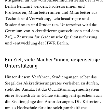
Mitglieder an, die vom Akademischen Senat der HWR
Name:
Berlin benannt werden: Professorinnen und
_pk_id, _pk_ses, _pk_ref
Professoren, Mitarbeiterinnen und Mitarbeiter aus
Anbieter:
Technik und Verwaltung, Lehrbeauftragte und
Matomo
Studentinnen und Studenten. Unterstützt wird das
Gremium von Akkreditierungsausschüssen und dem
Zweck:
ZaQ – Zentrum für akademische Qualitätssicherung
Ermöglicht die anonyme Analyse Ihres
und -entwicklung der HWR Berlin.
Nutzerverhaltens auf unserer Website, um
unser Angebot fortlaufend zu verbessern.
Hierzu werden Cookies gesetzt, die uns
Ein Ziel, viele Macher*innen, gegenseitige
helfen zu verstehen, welche Seiten am
Unterstützung
häufigsten besucht werden.
Hinter diesem Verfahren, Studiengängen selbst das
Cookie Laufzeit:
bis zu 13 Monate
Siegel des Akkreditierungsrates verleihen zu dürfen,
steht der Ansatz: Ist das Qualitätsmanagementsystem
einer Hochschule in Gänze stimmig, entsprechen auch
die Studiengänge den Anforderungen. Die Kriterien,
um als Hochschule für eine solch ganzheitliche