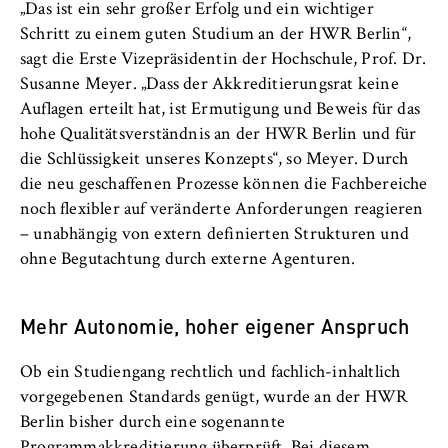
c
„Das ist ein sehr großer Erfolg und ein wichtiger
Betreiber dieser Website
o
Schritt zu einem guten Studium an der HWR Berlin“,
n
sagt die Erste Vizepräsidentin der Hochschule, Prof. Dr.
Zweck:
o
Dient der Identifizierung der
Susanne Meyer. „Dass der Akkreditierungsrat keine
m
Browsersitzung für eingeloggte Frontend-
Auflagen erteilt hat, ist Ermutigung und Beweis für das
i
Benutzer (z. B. im geschützten
hohe Qualitätsverständnis an der HWR Berlin und für
Mitgliederbereich). Er speichert die
c
die Schlüssigkeit unseres Konzepts“, so Meyer. Durch
Session-ID und sorgt dafür, dass der Nutzer
s
die neu geschaffenen Prozesse können die Fachbereiche
während des Besuchs eingeloggt bleibt.
a
noch flexibler auf veränderte Anforderungen reagieren
n
– unabhängig von extern definierten Strukturen und
Cookie Laufzeit:
d
Für die Dauer der Browsersitzung
ohne Begutachtung durch externe Agenturen.
L
a
Mehr Autonomie, hoher eigener Anspruch
w
MARKETING
Ob ein Studiengang rechtlich und fachlich-inhaltlich
Youtube
vorgegebenen Standards genügt, wurde an der HWR
Berlin bisher durch eine sogenannte
Name: