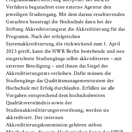
Programmakkreditierung überprüft. Bei diesem
VISITOR_INFO1_LIVE, YSC, yt-remote-
Verfahren begutachtet eine externe Agentur den
connected-devices
jeweiligen Studiengang. Mit dem daraus resultierenden
Anbieter:
Gutachten beantragt die Hochschule dann bei der
Google Ireland Limited
Stiftung Akkreditierungsrat die Akkreditierung für das
Programm. Nach der erfolgreichen
Zweck:
Systemakkreditierung, die rückwirkend zum 1. April
Erlaubt das Anzeigen und Abspielen von
2023 greift, kann die HWR Berlin bestehende und neu
eingebetteten YouTube-Videos, wobei Daten
an Google übertragen und Cookies gesetzt
eingerichtete Studiengänge selbst akkreditieren – mit
werden.
externer Beteiligung – und ihnen das Siegel des
Akkreditierungsrats verleihen. Dafür müssen die
Cookie Laufzeit:
Studiengänge das Qualitätsmanagementsystem der
bis zu 2 Jahre
Hochschule mit Erfolg durchlaufen. Erfüllen sie alle
Vorgaben entsprechend dem hochschulweiten
Qualitätsverständnis sowie der
Studienakkreditierungsverordnung, werden sie
STATISTIK
akkreditiert. Der internen
Matomo
Akkreditierungskommission gehören sieben