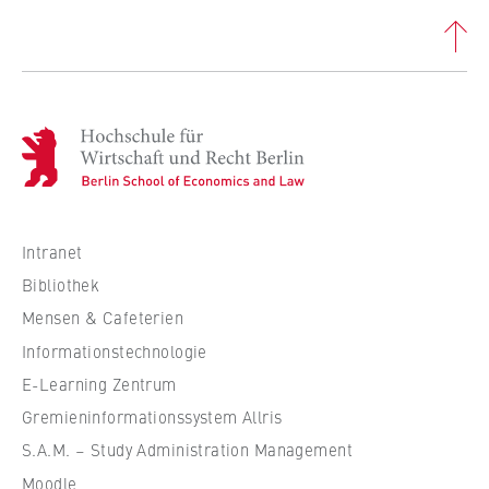
H
o
c
h
s
Intranet
c
Bibliothek
h
Mensen & Cafeterien
u
Informationstechnologie
l
e
E-Learning Zentrum
f
Gremieninformationssystem Allris
ü
S.A.M. – Study Administration Management
r
Moodle