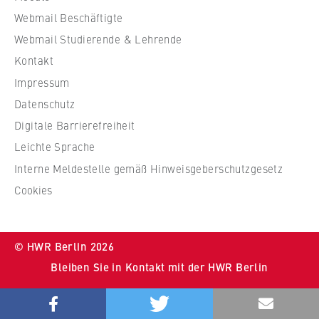
W
Webmail Beschäftigte
i
r
Webmail Studierende & Lehrende
t
Kontakt
s
Impressum
c
Datenschutz
h
Digitale Barrierefreiheit
a
f
Leichte Sprache
t
Interne Meldestelle gemäß Hinweisgeberschutzgesetz
u
Cookies
n
d
R
© HWR Berlin 2026
e
Bleiben Sie in Kontakt mit der HWR Berlin
c
h
Bluesky
Youtube
Instragram
LinkedIn
t