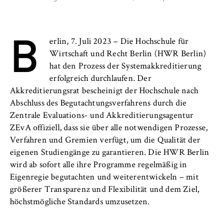
l
i
Anbieter:
n
Betreiber dieser Website
B
B
erlin, 7. Juli 2023 – Die Hochschule für
Zweck:
e
Wirtschaft und Recht Berlin (HWR Berlin)
Speichert den Zustimmungsstatus des
r
hat den Prozess der Systemakkreditierung
Benutzers für Cookies auf der aktuellen
l
Domäne. Dadurch wird verhindert, dass das
erfolgreich durchlaufen. Der
i
Cookie-Banner bei jedem erneuten Aufruf
Akkreditierungsrat bescheinigt der Hochschule nach
n
der Website wiederholt angezeigt wird.
Abschluss des Begutachtungsverfahrens durch die
S
Zentrale Evaluations- und Akkreditierungsagentur
Cookie Laufzeit:
c
ZEvA offiziell, dass sie über alle notwendigen Prozesse,
1 Jahr
h
Verfahren und Gremien verfügt, um die Qualität der
o
eigenen Studiengänge zu garantieren. Die HWR Berlin
o
TYPO3 Frontend Nutzer
wird ab sofort alle ihre Programme regelmäßig in
l
Eigenregie begutachten und weiterentwickeln – mit
o
Name:
größerer Transparenz und Flexibilität und dem Ziel,
f
fe_typo_user
höchstmögliche Standards umzusetzen.
E
Anbieter: