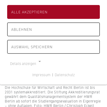
s
s
– ohne Auflagen.
s
e
e
c
ALLE AKZEPTIEREN
i
i
h
t
t
a
e
e
f
ABLEHNEN
d
d
t
e
e
u
r
r
AUSWAHL SPEICHERN
n
H
H
d
W
W
R
R
R
Details anzeigen
e
B
B
c
e
e
Impressum
|
Datenschutz
h
r
r
NOTWENDIGE COOKIES
t
l
l
Die Hochschule für Wirtschaft und Recht Berlin ist bis
Cookie Consent
B
i
i
2031 systemakkreditiert. Die Stiftung Akkreditierungsrat
e
n
n
gewährt dem Qualitätsmanagementsystem der HWR
Name:
r
Berlin ab sofort die Studiengangsevaluation in Eigenregie
cookie_consent
– ohne Auflagen. Foto: HWR Berlin / Christoph Eckelt