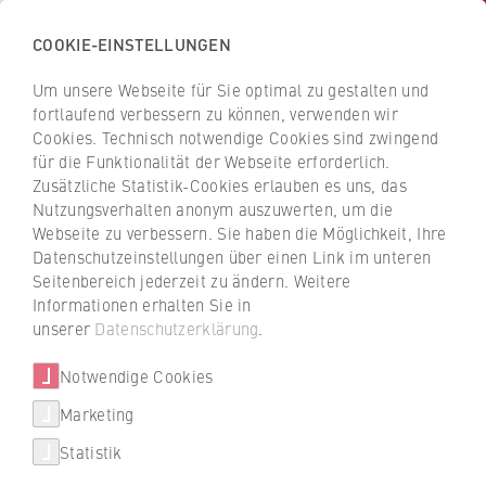
COOKIE-EINSTELLUNGEN
H
o
Um unsere Webseite für Sie optimal zu gestalten und
c
Z
Z
fortlaufend verbessern zu können, verwenden wir
h
u
u
Cookies. Technisch notwendige Cookies sind zwingend
s
für die Funktionalität der Webseite erforderlich.
r
r
c
Zusätzliche Statistik-Cookies erlauben es uns, das
ü
ü
Nachhaltigkeit
Nutzungsverhalten anonym auszuwerten, um die
h
c
c
Webseite zu verbessern. Sie haben die Möglichkeit, Ihre
u
Erfolgreicher ESG Tech Summit
k
k
Datenschutzeinstellungen über einen Link im unteren
l
z
z
2023
Seitenbereich jederzeit zu ändern. Weitere
e
u
u
Informationen erhalten Sie in
f
r
r
unserer
Datenschutzerklärung
.
Am 07.12.23 richteten Prof. Dr. Sandy Eggert,
ü
S
S
Prof. Dr. Peter Preuss und das Institut für
r
Notwendige Cookies
t
t
Nachhaltigkeit der HWR Berlin den ersten
W
a
a
Marketing
ESG Tech Summit aus.
i
r
r
Statistik
r
t
t
24.01.2024
t