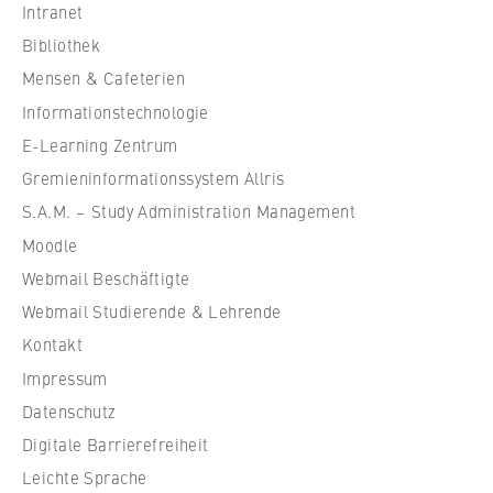
s
Intranet
c
Bibliothek
h
Mensen & Cafeterien
u
Informationstechnologie
l
e
E-Learning Zentrum
f
Gremieninformationssystem Allris
ü
S.A.M. – Study Administration Management
r
Moodle
W
Webmail Beschäftigte
i
r
Webmail Studierende & Lehrende
t
Kontakt
s
Impressum
c
Datenschutz
h
Digitale Barrierefreiheit
a
f
Leichte Sprache