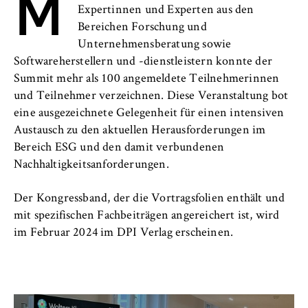
M
l
Expertinnen und Experten aus den
i
Anbieter:
Bereichen Forschung und
n
Betreiber dieser Website
Unternehmensberatung sowie
B
Softwareherstellern und -dienstleistern konnte der
Zweck:
e
Speichert den Zustimmungsstatus des
Summit mehr als 100 angemeldete Teilnehmerinnen
r
Benutzers für Cookies auf der aktuellen
und Teilnehmer verzeichnen. Diese Veranstaltung bot
l
Domäne. Dadurch wird verhindert, dass das
eine ausgezeichnete Gelegenheit für einen intensiven
i
Cookie-Banner bei jedem erneuten Aufruf
Austausch zu den aktuellen Herausforderungen im
n
der Website wiederholt angezeigt wird.
Bereich ESG und den damit verbundenen
S
Nachhaltigkeitsanforderungen.
Cookie Laufzeit:
c
1 Jahr
h
Der Kongressband, der die Vortragsfolien enthält und
o
mit spezifischen Fachbeiträgen angereichert ist, wird
o
TYPO3 Frontend Nutzer
im Februar 2024 im DPI Verlag erscheinen.
l
o
Name:
f
fe_typo_user
E
Anbieter: