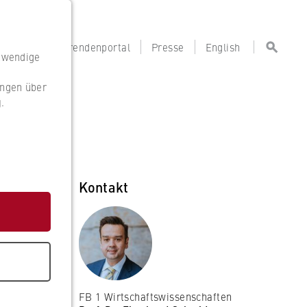
portal
Lehrendenportal
Presse
English
otwendige
ungen über
g
.
g
Kontakt
FB 1 Wirtschaftswissenschaften