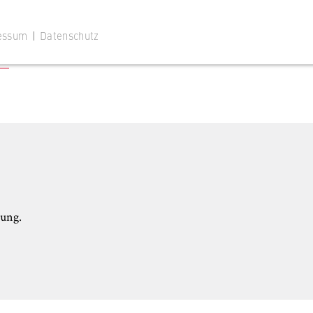
essum
|
Datenschutz
en
 Website
ustimmungsstatus des Benutzers für Cookies auf der aktuellen
 wird verhindert, dass das Cookie-Banner bei jedem erneuten
te wiederholt angezeigt wird.
rung.