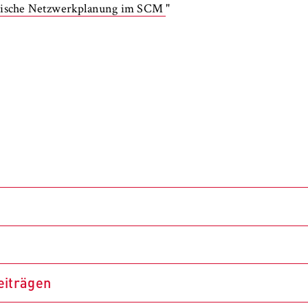
tegische Netzwerkplanung im SCM
"
rse Logistics - Konzepte und Verfahren für
eiträgen
alysis based framework for economic and environmental