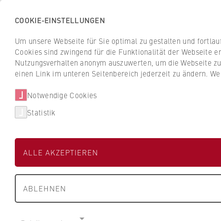
COOKIE-EINSTELLUNGEN
H
o
Um unsere Webseite für Sie optimal zu gestalten und fortla
c
Cookies sind zwingend für die Funktionalität der Webseite er
Z
Z
h
Nutzungsverhalten anonym auszuwerten, um die Webseite zu v
u
u
s
einen Link im unteren Seitenbereich jederzeit zu ändern. We
Studium
Aktuelles
r
r
c
ü
ü
Notwendige Cookies
h
Eberhard Schmid
c
c
u
Statistik
k
k
l
z
z
Prof. Dr. Eberha
e
u
u
f
ALLE AKZEPTIEREN
r
r
ü
S
S
Aktuelles
r
t
t
Lehre
W
ABLEHNEN
a
a
Vita
i
r
r
Forschungsinteressen
r
t
t
Forschungsprojekte
t