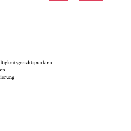
tigkeitsgesichtspunkten
ten
mierung