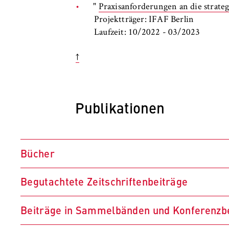
"
Praxisanforderungen an die stra
Projektträger: IFAF Berlin
Laufzeit: 10/2022 - 03/2023
↑
Publikationen
Bücher
Begutachtete Zeitschriftenbeiträge
Schmid, E. (2009):
Koordination im Reve
Recyclingnetzwerke, Gabler, Wiesbaden
Beiträge in Sammelbänden und Konferenzb
Schmid, E.; Deden, J. (2025):
Activity an