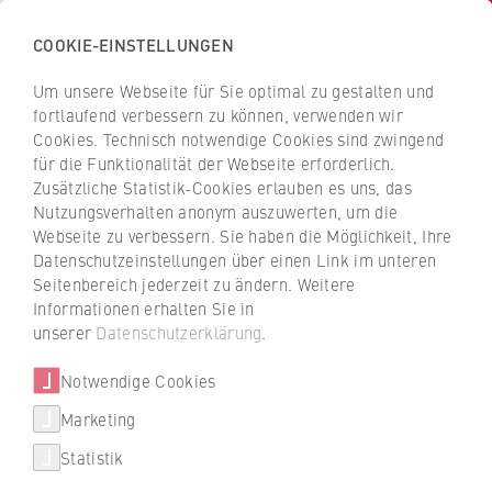
COOKIE-EINSTELLUNGEN
H
o
Um unsere Webseite für Sie optimal zu gestalten und
c
Z
Z
fortlaufend verbessern zu können, verwenden wir
h
u
u
Cookies. Technisch notwendige Cookies sind zwingend
s
für die Funktionalität der Webseite erforderlich.
Prof. Dr. Janine Neuhaus
r
r
c
Zusätzliche Statistik-Cookies erlauben es uns, das
ü
ü
Nutzungsverhalten anonym auszuwerten, um die
h
c
c
Vita
Webseite zu verbessern. Sie haben die Möglichkeit, Ihre
u
k
k
Datenschutzeinstellungen über einen Link im unteren
Kooperationen
l
z
z
Seitenbereich jederzeit zu ändern. Weitere
Publikationen
e
u
u
Informationen erhalten Sie in
Forschung
f
r
r
unserer
Datenschutzerklärung
.
Lehre
ü
S
S
r
Notwendige Cookies
t
t
W
a
a
Marketing
i
r
r
Statistik
r
t
t
t