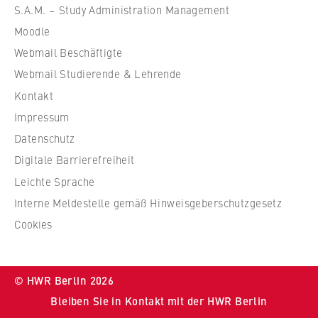
ü
VISITOR_INFO1_LIVE, YSC, yt-remote-
S.A.M. – Study Administration Management
r
connected-devices
Moodle
W
Anbieter:
Webmail Beschäftigte
i
Google Ireland Limited
r
Webmail Studierende & Lehrende
t
Kontakt
Zweck:
s
Erlaubt das Anzeigen und Abspielen von
Impressum
c
eingebetteten YouTube-Videos, wobei Daten
Datenschutz
an Google übertragen und Cookies gesetzt
h
werden.
Digitale Barrierefreiheit
a
f
Leichte Sprache
Cookie Laufzeit:
t
Interne Meldestelle gemäß Hinweisgeberschutzgesetz
bis zu 2 Jahre
u
Cookies
n
d
R
STATISTIK
© HWR Berlin 2026
e
Matomo
Bleiben Sie in Kontakt mit der HWR Berlin
c