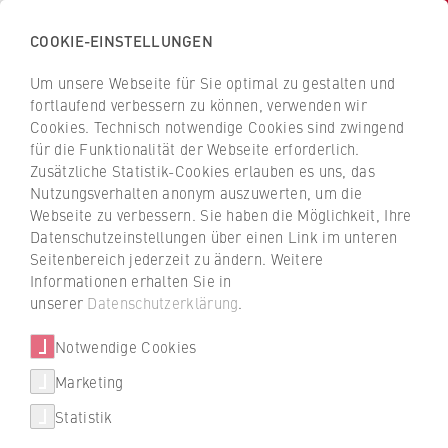
COOKIE-EINSTELLUNGEN
H
o
Um unsere Webseite für Sie optimal zu gestalten und
c
Z
Z
fortlaufend verbessern zu können, verwenden wir
h
u
u
Cookies. Technisch notwendige Cookies sind zwingend
s
für die Funktionalität der Webseite erforderlich.
Dr. Denis Beninger
r
r
c
Zusätzliche Statistik-Cookies erlauben es uns, das
ü
ü
Nutzungsverhalten anonym auszuwerten, um die
h
c
c
Webseite zu verbessern. Sie haben die Möglichkeit, Ihre
u
k
k
Harriet Taylor Mill-Institut
Datenschutzeinstellungen über einen Link im unteren
l
z
z
Seitenbereich jederzeit zu ändern. Weitere
e
u
u
wissenschaftlicher Mitarbeiter
Informationen erhalten Sie in
f
r
r
unserer
Datenschutzerklärung
.
ü
S
S
r
Notwendige Cookies
t
t
W
a
a
Marketing
i
r
r
Statistik
r
t
t
+49 30 30877-1483
t