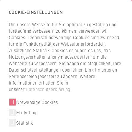
COOKIE-EINSTELLUNGEN
H
o
Um unsere Webseite für Sie optimal zu gestalten und
c
Z
Z
fortlaufend verbessern zu können, verwenden wir
h
u
u
Cookies. Technisch notwendige Cookies sind zwingend
s
für die Funktionalität der Webseite erforderlich.
Prof. Dr. Otto von
r
r
c
Zusätzliche Statistik-Cookies erlauben es uns, das
ü
ü
Campenhausen
Nutzungsverhalten anonym auszuwerten, um die
h
c
c
Webseite zu verbessern. Sie haben die Möglichkeit, Ihre
u
k
k
Datenschutzeinstellungen über einen Link im unteren
l
z
z
Seitenbereich jederzeit zu ändern. Weitere
FB 1 Wirtschaftswissenschaften
e
u
u
Informationen erhalten Sie in
f
r
r
unserer
Datenschutzerklärung
.
Professur für Steuer- und Bilanzrecht
ü
S
S
r
Notwendige Cookies
t
t
W
a
a
Marketing
i
r
r
Statistik
r
t
t
t