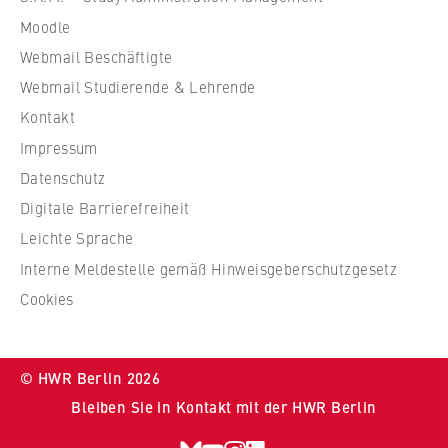
r
Verlag, 2. Aufl. 2025
Moodle
W
Webmail Beschäftigte
i
r
Webmail Studierende & Lehrende
t
Kontakt
s
Impressum
c
Datenschutz
h
Digitale Barrierefreiheit
a
f
Leichte Sprache
t
Interne Meldestelle gemäß Hinweisgeberschutzgesetz
u
Cookies
n
d
R
© HWR Berlin 2026
e
Bleiben Sie in Kontakt mit der HWR Berlin
c
h
Bluesky
Youtube
Instragram
LinkedIn