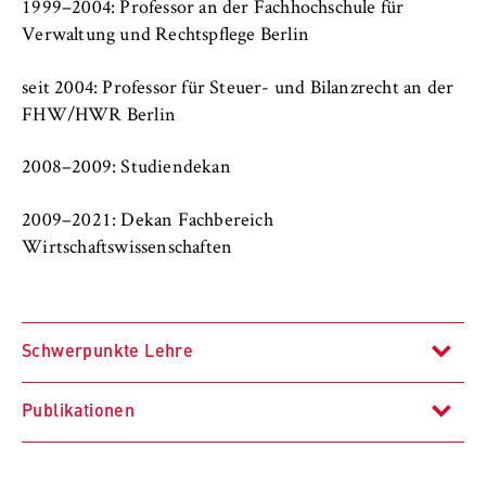
c
1999–2004: Professor an der Fachhochschule für
Betreiber dieser Website
o
Verwaltung und Rechtspflege Berlin
n
Zweck:
o
seit 2004: Professor für Steuer- und Bilanzrecht an der
Dient der Identifizierung der
m
Browsersitzung für eingeloggte Frontend-
FHW/HWR Berlin
i
Benutzer (z. B. im geschützten
Mitgliederbereich). Er speichert die
c
2008–2009: Studiendekan
Session-ID und sorgt dafür, dass der Nutzer
s
während des Besuchs eingeloggt bleibt.
a
2009–2021: Dekan Fachbereich
n
Wirtschaftswissenschaften
Cookie Laufzeit:
d
Für die Dauer der Browsersitzung
L
a
Schwerpunkte Lehre
w
MARKETING
Publikationen
Youtube
Unternehmenssteuerrecht
Name: