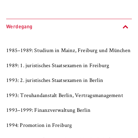
l
i
Anbieter:
n
Betreiber dieser Website
B
Werdegang
Zweck:
e
Speichert den Zustimmungsstatus des
r
Benutzers für Cookies auf der aktuellen
l
Domäne. Dadurch wird verhindert, dass das
1985–1989: Studium in Mainz, Freiburg und München
i
Cookie-Banner bei jedem erneuten Aufruf
n
der Website wiederholt angezeigt wird.
1989: 1. juristisches Staatsexamen in Freiburg
S
Cookie Laufzeit:
c
1993: 2. juristisches Staatsexamen in Berlin
1 Jahr
h
o
1993: Treuhandanstalt Berlin, Vertragsmanagement
o
TYPO3 Frontend Nutzer
l
1993–1999: Finanzverwaltung Berlin
o
Name:
f
fe_typo_user
1994: Promotion in Freiburg
E
Anbieter: