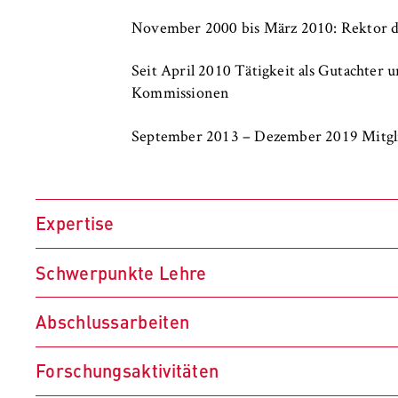
November 2000 bis März 2010: Rektor
Seit April 2010 Tätigkeit als Gutachter 
Kommissionen
September 2013 – Dezember 2019 Mitgli
Expertise
Schwerpunkte Lehre
Branchen- und Wirtschaftsstrukturunte
Abschlussarbeiten
Stadtökonomie
Strategisches Management
Forschungsaktivitäten
Finanz- und Rechnungswesen von Non-P
Management von Non-Profit-Betrieben
Fundraising in Non-Pofit-Organisatione