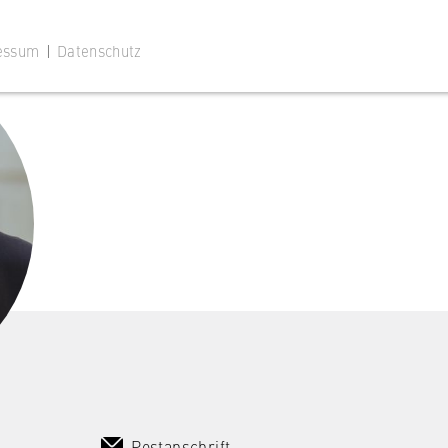
essum
|
Datenschutz
 Website
ustimmungsstatus des Benutzers für Cookies auf der aktuellen
 wird verhindert, dass das Cookie-Banner bei jedem erneuten
te wiederholt angezeigt wird.
Postanschrift