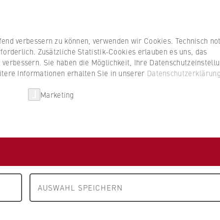
Studierenden
ufend verbessern zu können, verwenden wir Cookies. Technisch n
forderlich. Zusätzliche Statistik-Cookies erlauben es uns, das
erbessern. Sie haben die Möglichkeit, Ihre Datenschutzeinstell
itere Informationen erhalten Sie in unserer
Datenschutzerklärun
HWR Berlin
Kooperationen
Forschun
Marketing
r i.R. Franz Herbert
AUSWAHL SPEICHERN
ieller Betriebe