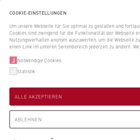
COOKIE-EINSTELLUNGEN
H
o
Um unsere Webseite für Sie optimal zu gestalten und fortla
c
Cookies sind zwingend für die Funktionalität der Webseite er
Z
Z
h
Nutzungsverhalten anonym auszuwerten, um die Webseite zu v
u
u
s
einen Link im unteren Seitenbereich jederzeit zu ändern. We
Studium
Aktuelles
r
r
c
ü
ü
Notwendige Cookies
h
Suche
c
c
u
Statistik
k
k
l
z
z
Prof. a.D., Rekto
e
u
u
f
Rieger
ALLE AKZEPTIEREN
r
r
ü
S
S
r
t
t
W
ABLEHNEN
a
a
i
FB 1 Wirtschaftswissenschaften
r
r
r
t
t
t
Professur für Management nicht-kommerz