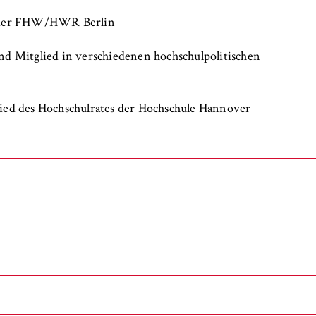
 der FHW/HWR Berlin
und Mitglied in verschiedenen hochschulpolitischen
ed des Hochschulrates der Hochschule Hannover
rsuchungen
rofit-Organisationen
n.