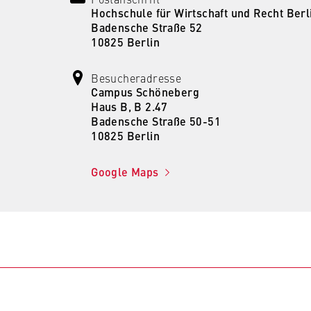
Hochschule für Wirtschaft und Recht Berl
 Website
Badensche Straße 52
10825 Berlin
fizierung der Browsersitzung für eingeloggte Frontend-Benutzer (z
itgliederbereich). Er speichert die Session-ID und sorgt dafür, d
Besucheradresse
nd des Besuchs eingeloggt bleibt.
Campus Schöneberg
Haus B, B 2.47
er Browsersitzung
Badensche Straße 50-51
10825 Berlin
Google Maps
IVE, YSC, yt-remote-connected-devices
imited
eigen und Abspielen von eingebetteten YouTube-Videos, wobei Dat
ragen und Cookies gesetzt werden.