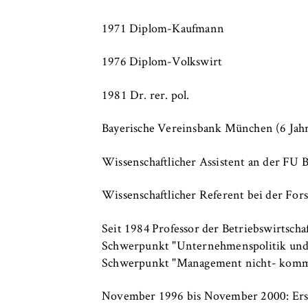
c
o
Cookie Laufzeit:
bis zu 2 Jahre
1971 Diplom-Kaufmann
n
o
1976 Diplom-Volkswirt
m
i
STATISTIK
1981 Dr. rer. pol.
c
Matomo
s
Bayerische Vereinsbank München (6 Jahr
a
Name:
_pk_id, _pk_ses
n
Wissenschaftlicher Assistent an der FU B
Anbieter:
Matomo
d
L
Wissenschaftlicher Referent bei der Forsc
Zweck:
Ermöglicht die 
a
unser Angebot fo
w
Seit 1984 Professor der Betriebswirtsch
helfen zu verste
Schwerpunkt "Unternehmenspolitik und
Cookie Laufzeit:
bis zu 13 Monat
Schwerpunkt "Management nicht- kommer
November 1996 bis November 2000: Ers