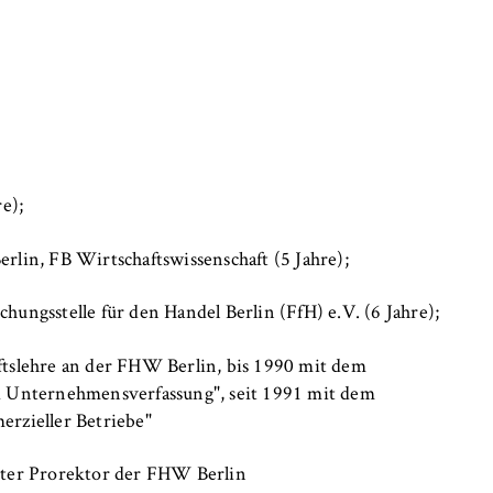
e);
, _pk_ref
erlin, FB Wirtschaftswissenschaft (5 Jahre);
hungsstelle für den Handel Berlin (FfH) e.V. (6 Jahre);
anonyme Analyse Ihres Nutzerverhaltens auf unserer Website, um
rtlaufend zu verbessern. Hierzu werden Cookies gesetzt, die uns
aftslehre an der FHW Berlin, bis 1990 mit dem
hen, welche Seiten am häufigsten besucht werden.
 Unternehmensverfassung", seit 1991 mit dem
e
zieller Betriebe"
ter Prorektor der FHW Berlin