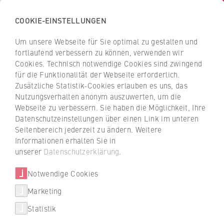
COOKIE-EINSTELLUNGEN
H
o
Um unsere Webseite für Sie optimal zu gestalten und
c
Z
Z
fortlaufend verbessern zu können, verwenden wir
h
u
u
Cookies. Technisch notwendige Cookies sind zwingend
s
für die Funktionalität der Webseite erforderlich.
Christian Paul Sooth
r
r
c
Zusätzliche Statistik-Cookies erlauben es uns, das
ü
ü
Nutzungsverhalten anonym auszuwerten, um die
h
c
c
Webseite zu verbessern. Sie haben die Möglichkeit, Ihre
u
k
k
FB 2 Duales Studium
Datenschutzeinstellungen über einen Link im unteren
l
z
z
Seitenbereich jederzeit zu ändern. Weitere
e
u
u
Lehrbeauftragter
Informationen erhalten Sie in
f
r
r
unserer
Datenschutzerklärung
.
ü
S
S
r
Notwendige Cookies
t
t
W
a
a
Marketing
i
r
r
Statistik
r
t
t
christianpaul.sooth@directline.de
t