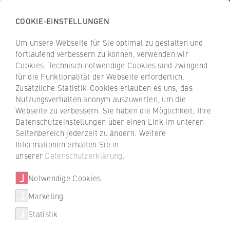
COOKIE-EINSTELLUNGEN
H
o
Um unsere Webseite für Sie optimal zu gestalten und
c
Z
Z
fortlaufend verbessern zu können, verwenden wir
h
u
u
Cookies. Technisch notwendige Cookies sind zwingend
s
für die Funktionalität der Webseite erforderlich.
Hamide Alvi
r
r
c
Zusätzliche Statistik-Cookies erlauben es uns, das
ü
ü
Nutzungsverhalten anonym auszuwerten, um die
h
c
c
Webseite zu verbessern. Sie haben die Möglichkeit, Ihre
u
k
k
ZaQ - Zentrum für akademische
Datenschutzeinstellungen über einen Link im unteren
l
z
z
Qualitätssicherung und -entwicklung
Seitenbereich jederzeit zu ändern. Weitere
e
u
u
Informationen erhalten Sie in
f
r
r
Prozessmanagement Studium und Lehre
unserer
Datenschutzerklärung
.
ü
S
S
r
Notwendige Cookies
t
t
W
a
a
Marketing
i
r
r
Statistik
r
t
t
t