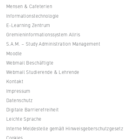
h
VISITOR_INFO1_LIVE, YSC, yt-remote-
Mensen & Cafeterien
connected-devices
u
Informationstechnologie
l
Anbieter:
e
E-Learning Zentrum
Google Ireland Limited
f
Gremieninformationssystem Allris
ü
Zweck:
S.A.M. – Study Administration Management
r
Erlaubt das Anzeigen und Abspielen von
Moodle
eingebetteten YouTube-Videos, wobei Daten
W
an Google übertragen und Cookies gesetzt
Webmail Beschäftigte
i
werden.
r
Webmail Studierende & Lehrende
t
Kontakt
Cookie Laufzeit:
s
bis zu 2 Jahre
Impressum
c
Datenschutz
h
Digitale Barrierefreiheit
a
f
STATISTIK
Leichte Sprache
t
Interne Meldestelle gemäß Hinweisgeberschutzgesetz
Matomo
u
Cookies